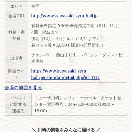
エリア
幸区
会場URL
http://www.kawasaki-sym-hall.jp
有料全席指定 500円全席指定中期（8月～11月）
料金・参
4回（8/22まで）
加費
後期（12月～3月）4回（12/11まで）
各セット券￥1,800も販売中託児所あり
チェンバロ：西山まりえ バロック・ダンス：松
出演者
本更紗
関連サイ
https://www.kawasaki-sym-
ト
hall.jp/calendar/detail.php?id=3333
会場の地図を見る
イベント
ミューザ川崎シンフォニーホール チケットセ
に関する
ンター電話番号：044-520-0200 (10:00〜
連絡先
18:00)
＼ 川崎の情報をみんなに届ける ／