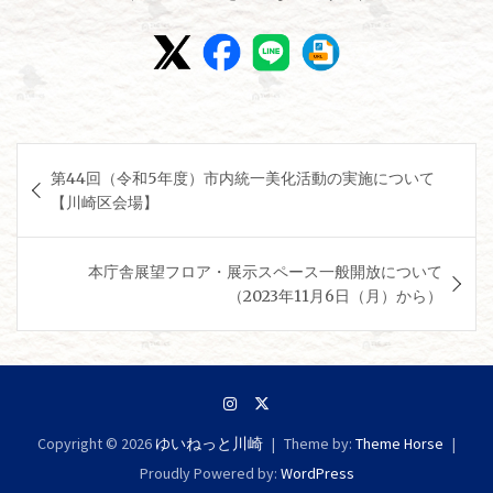
投
第44回（令和5年度）市内統一美化活動の実施について
稿
【川崎区会場】
ナ
ビ
本庁舎展望フロア・展示スペース一般開放について
ゲ
（2023年11月6日（月）から）
ー
シ
ョ
ン
Copyright © 2026
ゆいねっと川崎
Theme by:
Theme Horse
Proudly Powered by:
WordPress