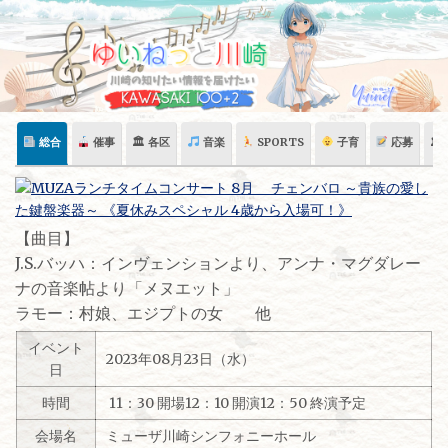
Skip
to
content
総合
催事
🏛 各区
音楽
SPORTS
子育
応募
🏛
【曲目】
J.S.バッハ：インヴェンションより、アンナ・マグダレー
ナの音楽帖より「メヌエット」
ラモー：村娘、エジプトの女 他
イベント
2023年08月23日（水）
日
時間
11：30 開場12：10 開演12：50 終演予定
会場名
ミューザ川崎シンフォニーホール