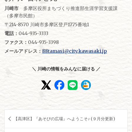
川崎市
多摩区役所まちづくり推進部生涯学習支援課
（多摩市民館）
〒214-8570 川崎市多摩区登戸1775番地1
電話：
044-935-3333
ファクス：
044-935-3398
メールアドレス：
88tamasi@city.kawasaki.jp
＼ 川崎の情報をみんなに届ける ／
投
【高津区】『あそびの広場』へようこそ♪ (９月分更新)
稿