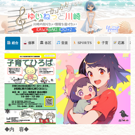
Skip
to
content
総合
催事
🏛 各区
音楽
SPORTS
子育
応募
🏛
◆内 容◆