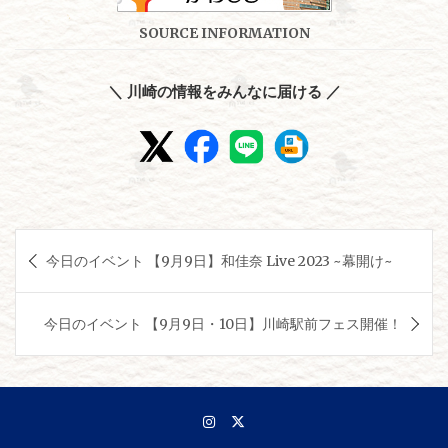
SOURCE INFORMATION
＼ 川崎の情報をみんなに届ける ／
投
今日のイベント 【9月9日】和佳奈 Live 2023 ~幕開け~
稿
ナ
今日のイベント 【9月9日・10日】川崎駅前フェス開催！
ビ
ゲ
ー
シ