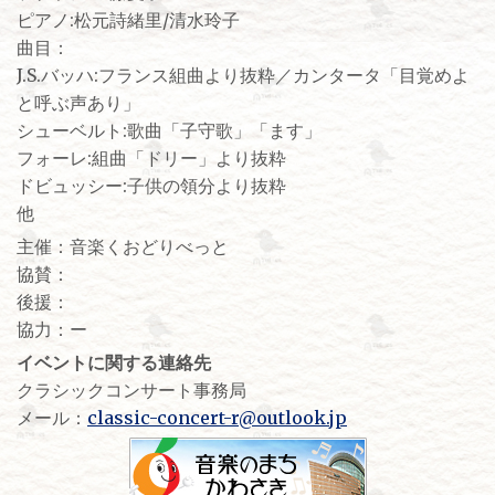
ピアノ:松元詩緒里/清水玲子
曲目：
J.S.バッハ:フランス組曲より抜粋／カンタータ「目覚めよ
と呼ぶ声あり」
シューベルト:歌曲「子守歌」「ます」
フォーレ:組曲「ドリー」より抜粋
ドビュッシー:子供の領分より抜粋
他
主催：音楽くおどりべっと
協賛：
後援：
協力：ー
イベントに関する連絡先
クラシックコンサート事務局
メール：
classic-concert-r@outlook.jp