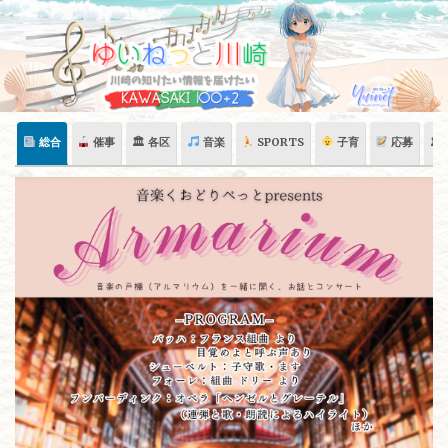
Skip
to
content
総合
催事
🏛 各区
音楽
SPORTS
子育
応募
🏛