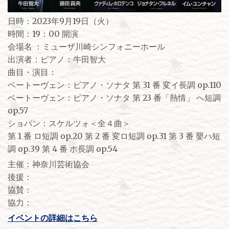
日時：2023年9月19日（火）
時間：19：00 開演
会場名 ：ミューザ川崎シンフォニーホール
出演者：ピアノ：牛田智大
曲目・演目：
ベートーヴェン：ピアノ・ソナタ 第 31 番 変イ長調 op.110
ベートーヴェン：ピアノ・ソナタ 第 23 番「熱情」 へ短調
op.57
ショパン：スケルツォ＜全４曲＞
第 1 番 ロ短調 op.20 第 2 番 変ロ短調 op.31 第 3 番 嬰ハ短
調 op.39 第 4 番 ホ長調 op.54
主催：神奈川芸術協会
後援：
協賛：
協力：
イベントの詳細はこちら