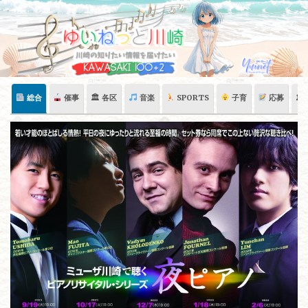
Skip
to
content
総合
催事
🏛 各区
音楽
SPORTS
子育
応募
🏛