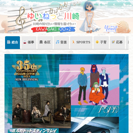
Skip
to
content
総合
催事
🏛 各区
音楽
SPORTS
子育
応募
🏛