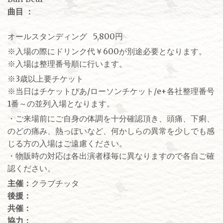
曲目 ：
オールスタンディング 5,800円
※入場の際にドリンク代￥600が別途必要となります。
※入場は整理番号順に行います。
※3歳以上要チケット
※当日はチケットぴあ/ローソンチケット/e+各社整理番号
1番～の並列入場となります。
・ご来場前にご自身の体調を十分確認頂き、頭痛、下痢、
のどの痛み、熱っぽいなど、何かしらの異常を少しでも感
じる方の入場はご遠慮ください。
・物販時の対応は各出演者様毎に異なりますので各自ご確
認ください。
主催：
クラブチッタ
後援：
共催：
協力：