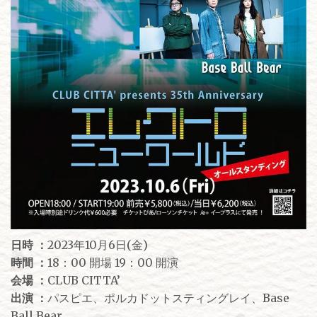
日時 ：
2023年10月6日(金)
時間 ：
18：00 開場 19：00 開演
会場 ：
CLUB CITTA’
出演 ：
パスピエ、ポルカドットスティングレイ、Base
Ball Bear