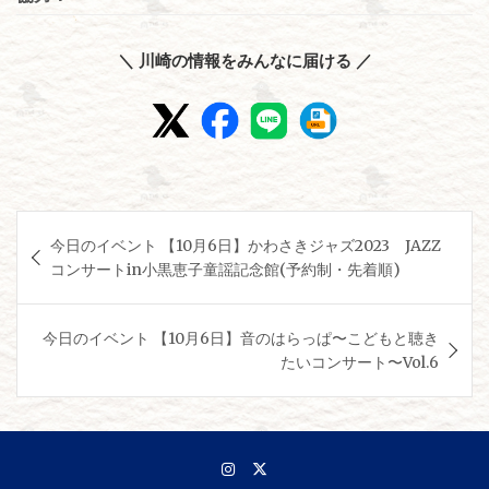
＼ 川崎の情報をみんなに届ける ／
投
今日のイベント 【10月6日】かわさきジャズ2023 JAZZ
稿
コンサートin小黒恵子童謡記念館(予約制・先着順)
ナ
ビ
今日のイベント 【10月6日】音のはらっぱ〜こどもと聴き
ゲ
たいコンサート〜Vol.6
ー
シ
ョ