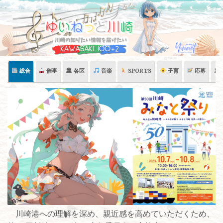
Skip
to
content
総合
催事
🏛 各区
音楽
SPORTS
子育
応募
🏛
川崎港への理解を深め、親近感を高めていただくため、