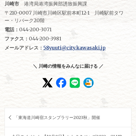
川崎市
港湾局港湾振興部誘致振興課
〒210-0007 川崎市川崎区駅前本町12-1 川崎駅前タワ
ー・リバーク20階
電話：
044-200-3071
ファクス：
044-200-3981
メールアドレス：
58yuuti@city.kawasaki.jp
＼ 川崎の情報をみんなに届ける ／
投
「東海道川崎宿スタンプラリー2023秋」開催
稿
ナ