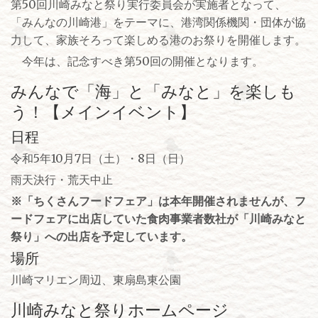
第50回川崎みなと祭り実行委員会が実施者となって、
「みんなの川崎港」をテーマに、港湾関係機関・団体が協
力して、家族そろって楽しめる港のお祭りを開催します。
今年は、記念すべき第50回の開催となります。
みんなで「海」と「みなと」を楽しも
う！【メインイベント】
日程
令和5年10月7日（土）・8日（日）
雨天決行・荒天中止
※「ちくさんフードフェア」は本年開催されませんが、フ
ードフェアに出店していた食肉事業者数社が「川崎みなと
祭り」への出店を予定しています。
場所
川崎マリエン周辺、東扇島東公園
川崎みなと祭りホームページ