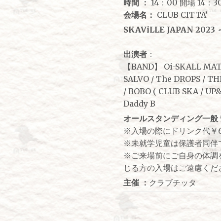
時間 ：
14：00 開場 14：3
会場名：
CLUB CITTA’
SKAViLLE JAPAN 2023 
出演者
：
【BAND】 Oi-SKALL MATES
SALVO / The DROPS / 
/ BOBO ( CLUB SKA / UP&
Daddy B
オールスタンディング一般 5
※入場の際にドリンク代￥
※未就学児童は保護者同伴
※ご来場前にご自身の体調
じる方の入場はご遠慮くだ
主催 ：
クラブチッタ