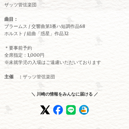
ザッツ管弦楽団
曲⽬：
ブラームス / 交響曲第1番ハ短調作品68
ホルスト / 組曲「惑星」作品32
＊要事前予約
全席指定：1,000円
※未就学児の入場はご遠慮いただいております
主催 ：
ザッツ管弦楽団
＼ 川崎の情報をみんなに届ける ／