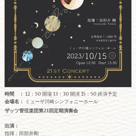
時間 ：
12：50 開場 13：30 開演 15：50 終演予定
会場名：
ミューザ川崎シンフォニーホール
ザッツ管弦楽団第21回定期演奏会
出演：
指揮：田部井剛