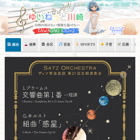
Skip
to
content
総合
催事
🏛 各区
音楽
SPORTS
子育
応募
🏛