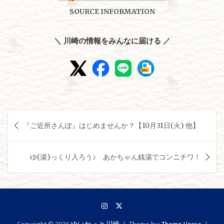
SOURCE INFORMATION
＼ 川崎の情報をみんなに届ける ／
投
『ご近所さんぽ』はじめませんか？【10月31日(火) 他】
稿
ナ
ゆ(湯)っくり入ろう♪ あかちゃん銭湯でコンニチワ！
ビ
ゲ
ー
シ