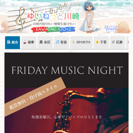
Skip
to
content
総合
催事
🏛 各区
音楽
SPORTS
子育
応募
🏛