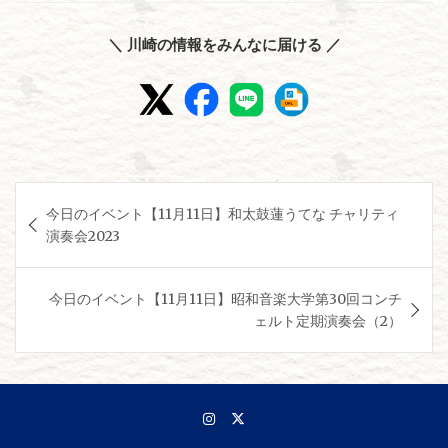
＼ 川崎の情報をみんなに届ける ／
投
今日のイベント【11月11日】和太鼓蓮うてな チャリティ
稿
演奏会2023
ナ
ビ
今日のイベント【11月11日】昭和音楽大学第30回コンチ
ゲ
ェルト定期演奏会（2）
ー
シ
ョ