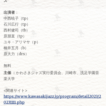
ズ”
出演者
：
中西暁子（tp）
石川広行（tp）
西村健司（tb）
原朋直（tp）
ユキ・アリマサ（p）
楠井五月（b）
原大力（drs）
無料
主催 ：
かわさきジャズ実行委員会、川崎市、洗足学園音
楽大学
<関連サイト>
https://www.kawasakijazz.jp/program/detail2023/2
0231111.php