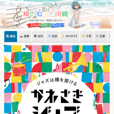
Skip
to
content
総合
催事
🏛 各区
音楽
SPORTS
子育
応募
🏛