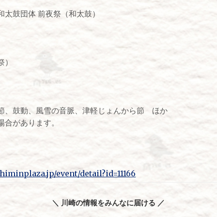
和太鼓団体 前夜祭（和太鼓）
祭）
節、鼓動、風雪の音脈、津軽じょんから節 ほか
場合があります。
iminplaza.jp/event/detail?id=11166
＼ 川崎の情報をみんなに届ける ／