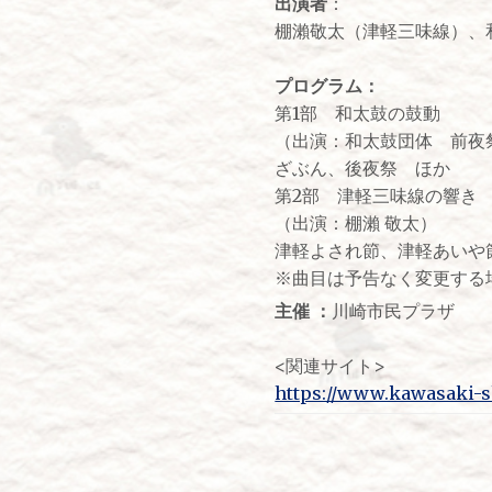
出演者
：
棚瀨敬太（津軽三味線）、
プログラム：
第1部 和太鼓の鼓動
（出演：和太鼓団体 前夜
ざぶん、後夜祭 ほか
第2部 津軽三味線の響き
（出演：棚瀨 敬太）
津軽よされ節、津軽あいや
※曲目は予告なく変更する
主催 ：
川崎市民プラザ
<関連サイト>
https://www.kawasaki-sh