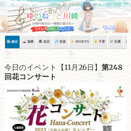
Skip
to
content
総合
催事
🏛 各区
音楽
SPORTS
子育
応募
🏛
今日のイベント【11月26日】
第248
回花コンサート