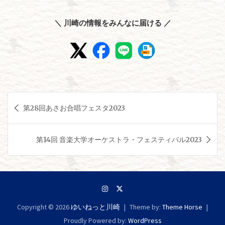
＼ 川崎の情報をみんなに届ける ／
投
第28回あさお合唱フェスタ2023
稿
ナ
第14回 音楽大学オーケストラ・フェスティバル2023
ビ
ゲ
ー
シ
Copyright © 2026
ゆいねっと川崎
Theme by:
Theme Horse
ョ
Proudly Powered by:
WordPress