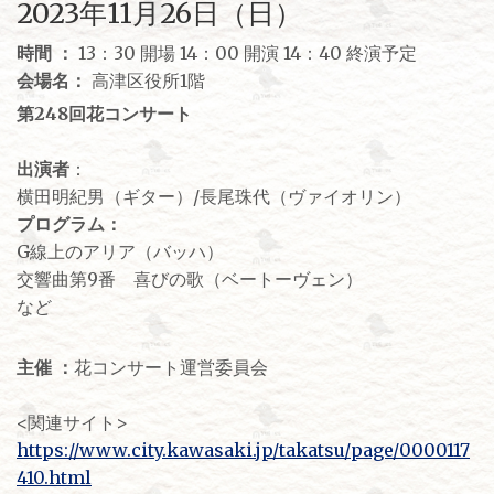
2023年11月26日（日）
時間 ：
13：30 開場 14：00 開演 14：40 終演予定
会場名：
高津区役所1階
第248回花コンサート
出演者
：
横田明紀男（ギター）/長尾珠代（ヴァイオリン）
プログラム：
G線上のアリア（バッハ）
交響曲第9番 喜びの歌（ベートーヴェン）
など
主催 ：
花コンサート運営委員会
<関連サイト>
https://www.city.kawasaki.jp/takatsu/page/0000117
410.html