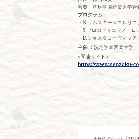
演奏 洗足学園音楽大学管
プログラム：
・N.リムスキー＝コルサコフ
・S.プロコフィエフ／「
・D.ショスタコーヴィッチ／交
主催 ：
洗足学園音楽大学
<関連サイト>
https://www.senzoku-con
投
今日のイベント【11月