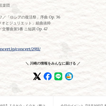
弦楽団
／「ロシアの復活祭」序曲 Op. 36
ロメオとジュリエット」組曲抜粋
響曲第5番 ニ短調 Op. 47
cert.jp/concert/2911/
＼ 川崎の情報をみんなに届ける ／
29日】ＴＯＮＯ－ＣＯＮ（殿コ
今日のイベント【11月30日