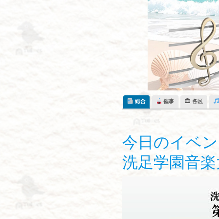
Skip
to
content
総合
催事
🏛 各区
今日のイベン
洗足学園音楽