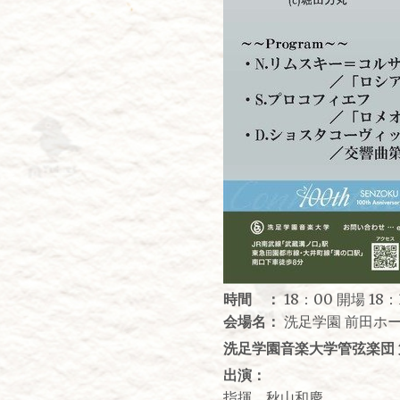
時間 ：
18：00 開場 18：
会場名：
洗足学園 前田ホ
洗足学園音楽大学管弦楽団 
出演：
指揮 秋山和慶