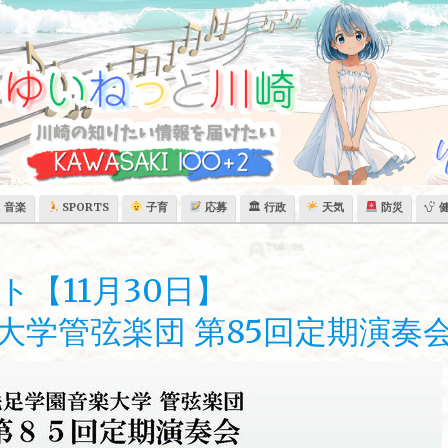
音楽
SPORTS
子育
応募
🏛 行政
天気
防災
ト【11月30日】
大学管弦楽団 第85回定期演奏