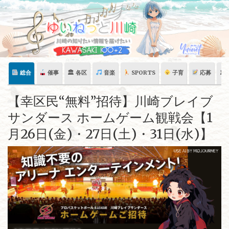
Skip
to
content
総合
催事
🏛 各区
音楽
SPORTS
子育
応募
🏛
【幸区民“無料”招待】川崎ブレイブ
サンダース ホームゲーム観戦会【1
月26日(金)・27日(土)・31日(水)】