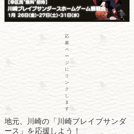
応
募
ペ
ー
ジ
に
リ
ン
ク
し
ま
す
地元、川崎の「川崎ブレイブサンダ
ース」を応援しよう！