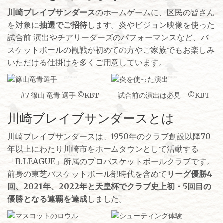
川崎ブレイブサンダース
のホームゲームに、区民の皆さん
を対象に
抽選でご招待
します。炎やビジョン映像を使った
試合前 演出やチアリーダーズのパフォーマンスなど、バ
スケットボールの観戦が初めての方やご家族でもお楽しみ
いただける仕掛けを多くご用意しています。
#7 篠山 竜青 選手 ©KBT
試合前の演出は必見 ©KBT
川崎ブレイブサンダースとは
川崎ブレイブサンダースは、1950年のクラブ創設以降70
年以上にわたり川崎市をホームタウンとして活動する
「B.LEAGUE」所属のプロバスケットボールクラブです。
前身の東芝バスケットボール部時代を含めて
リーグ優勝4
回、2021年、2022年と天皇杯でクラブ史上初・5回目の
優勝となる連覇を達成
しました。