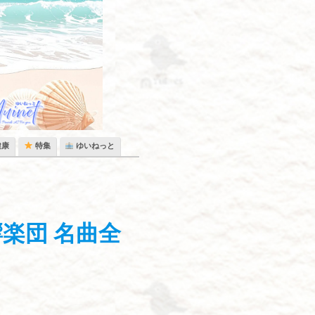
健康
特集
ゆいねっと
楽団 名曲全