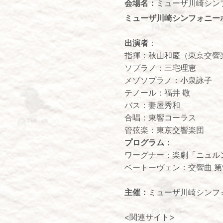
会場名：
ミューザ川崎シン
ミューザ川崎シンフォニーホ
出演者
：
指揮：秋山和慶（東京交響
ソプラノ：三宅理恵
メゾソプラノ：小泉詠子
テノール：福井 敬
バス：妻屋秀和
合唱：東響コーラス
管弦楽：東京交響楽団
プログラム：
ワーグナー：楽劇「ニュル
ベートーヴェン：交響曲 第9
主催：
ミューザ川崎シンフ
<関連サイト>