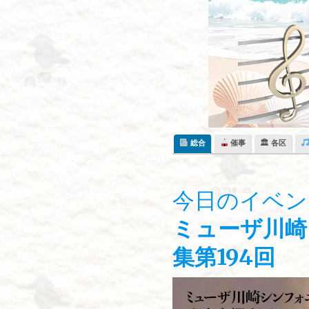
Skip
to
content
総合
催事
🏛 各区
今日のイベン
ミューザ川崎
集第194回