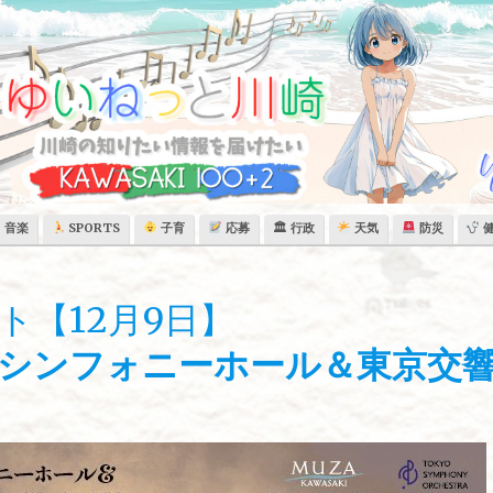
音楽
SPORTS
子育
応募
🏛 行政
天気
防災
ト【12月9日】
シンフォニーホール＆東京交響