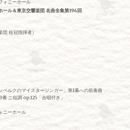
フォニーホール
ール＆東京交響楽団 名曲全集第194回
楽団 桂冠指揮者）
ンベルクのマイスタージンガー」第1幕への前奏曲
番 ニ短調 op.125「合唱付き」
ォニーホール