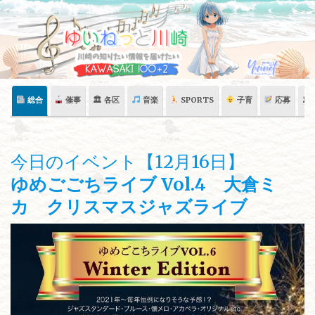
Skip
to
content
総合
催事
🏛 各区
音楽
SPORTS
子育
応募
🏛
今日のイベント【12月16日】
ゆめごごちライブ Vol.4 大倉ミ
カ クリスマスジャズライブ