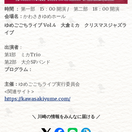
時間 ：
第一部 15：00 開演 / 第二部 18：00 開演
会場名：
かわさきゆめホール
ゆめごごちライブ Vol.4 大倉ミカ クリスマスジャズラ
イブ
出演者
：
第1部 ミカTrio
第2部 大介SPバンド
プログラム：
主催：
ゆめごごちライブ実行委員会
<関連サイト>
https://kawasakiyume.com/
＼ 川崎の情報をみんなに届ける ／