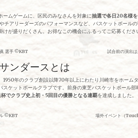
ホームゲームに、区民のみなさんを対象に
抽選で各日20名様
出やチアリーダーズのパフォーマンスなど、バスケットボール
掛けが盛りだくさん。お得なこの機会にふるってご応募くださ
眞 選手 ©KBT
試合前の演出は必
サンダースとは
、1950年のクラブ創設以降70年以上にわたり川崎市をホーム
プロバスケットボールクラブです。前身の東芝バスケットボール
皇杯でクラブ史上初・5回目の優勝となる連覇
を達成しました。
ル ©KBT
場外イベント（Touch