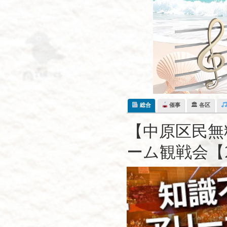
Skip
to
content
総合
催事
🏛 各区
【中原区民無
ーム観戦会【2