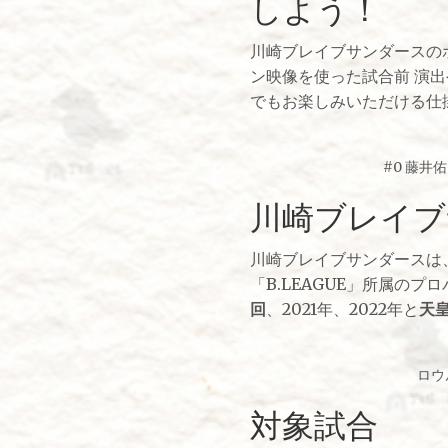
しよう！
川崎ブレイブサンダースの
ン映像を使った試合前 演
でもお楽しみいただける仕
#0 藤井佑
川崎ブレイブ
川崎ブレイブサンダースは
「B.LEAGUE」所属の
回
、2021年、2022年と
天
ロウ
対象試合