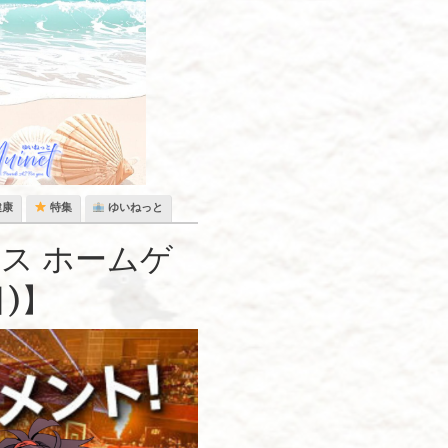
健康
特集
ゆいねっと
ス ホームゲ
日)】