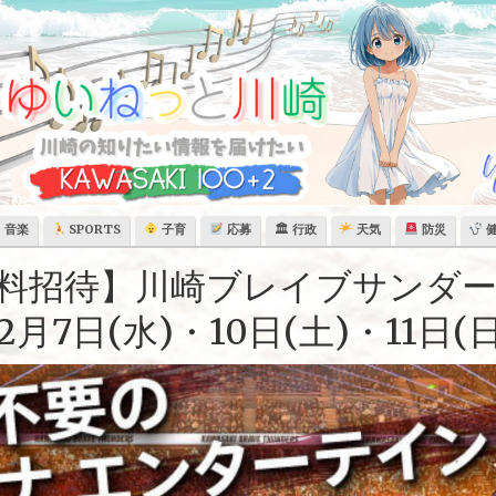
音楽
SPORTS
子育
応募
🏛 行政
天気
防災
料招待】川崎ブレイブサンダー
月7日(水)・10日(土)・11日(