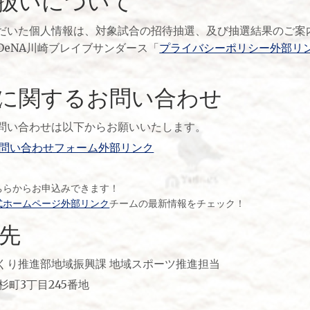
扱いについて
だいた個人情報は、対象試合の招待抽選、及び抽選結果のご案
DeNA川崎ブレイブサンダース「
プライバシーポリシー外部リ
に関するお問い合わせ
問い合わせは以下からお願いいたします。
お問い合わせフォーム外部リンク
ちらからお申込みできます！
式ホームページ外部リンク
チームの最新情報をチェック！
先
くり推進部地域振興課 地域スポーツ推進担当
小杉町3丁目245番地