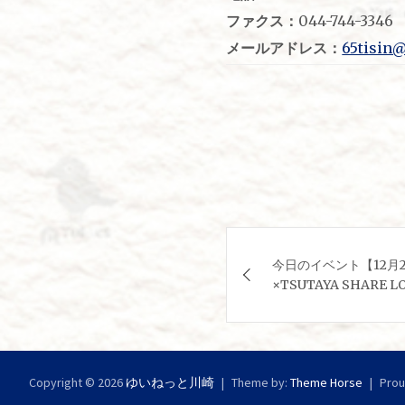
ファクス：
044-744-3346
メールアドレス：
65tisin@
投
今日のイベント【12月
稿
×TSUTAYA SHAR
ナ
ビ
Copyright © 2026
ゆいねっと川崎
ゲ
Theme by:
Theme Horse
Prou