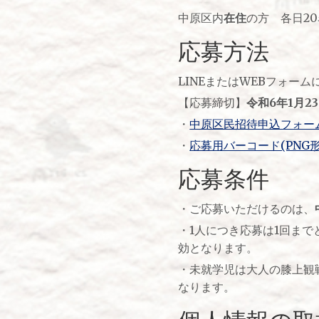
中原区内
在住
の方 各日2
応募方法
LINEまたはWEBフォー
【応募締切】
令和6年1月2
・
中原区民招待申込フォー
・
応募用バーコード(PNG形式,4
応募条件
・ご応募いただけるのは、
・1人につき応募は1回ま
効となります。
・未就学児は大人の膝上観
なります。