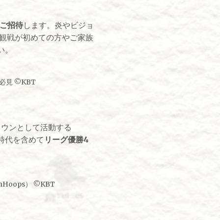
をご招待
します。炎やビジョ
の観戦が初めての方やご家族
い。
見 ©KBT
タウンとして活動する
部時代を含めて
リーグ優勝4
Hoops） ©KBT