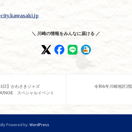
city.kawasaki.jp
＼ 川崎の情報をみんなに届ける ／
21日】かわさきジャズ
令和6年川崎地区消
E LOUNGE スペシャルイベント
dly Powered by:
WordPress