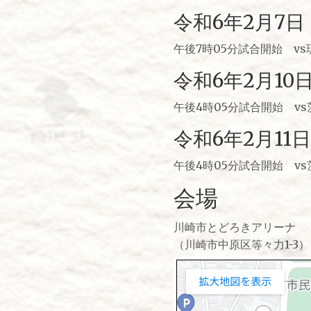
令和6年2月7
午後7時05分試合開始 v
令和6年2月10
午後4時05分試合開始 v
令和6年2月11
午後4時05分試合開始 v
会場
川崎市とどろきアリーナ
（川崎市中原区等々力1-3）