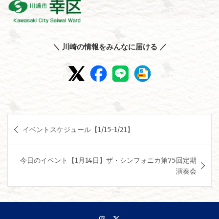
＼ 川崎の情報をみんなに届ける ／
投
イベントスケジュール【1/15-1/21】
稿
ナ
今日のイベント【1月14日】ザ・シンフォニカ第75回定期
ビ
演奏会
ゲ
ー
シ