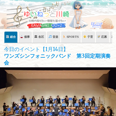
Skip
to
content
総合
催事
🏛 各区
音楽
SPORTS
子育
応募
🏛
今日のイベント【1月14日】
ワンズシンフォニックバンド 第3回定期演奏
会