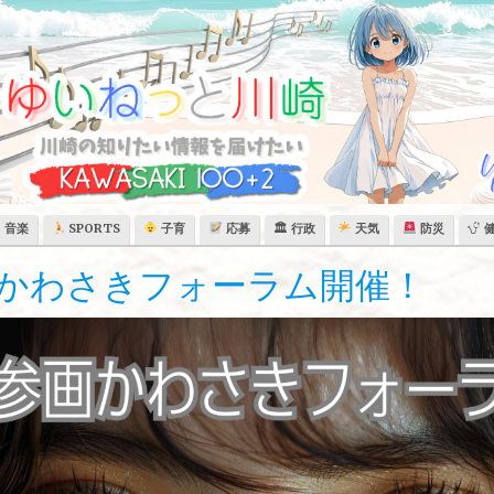
音楽
SPORTS
子育
応募
🏛 行政
天気
防災
かわさきフォーラム開催！