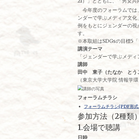
21）」とともに、「男女
今年度のフォーラムでは、
ンダーで学ぶメディア文化
例をもとにジェンダーの視
す。
※本取組はSDGsの目標
講演テーマ
「ジェンダーで学ぶメディ
講師
田中 東子（たなか とう
（東京大学大学院 情報学環
フォーラムチラシ
フォーラムチラシ(PDF形式, 1
参加方法（2種類
1.会場で聴講
日時