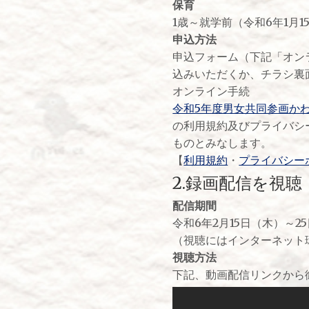
保育
1歳～就学前（令和6年1月
申込方法
申込フォーム（下記「オン
込みいただくか、チラシ裏
オンライン手続
令和5年度男女共同参画か
の利用規約及びプライバシ
ものとみなします。
【
利用規約
・
プライバシー
2.録画配信を視聴
配信期間
令和6年2月15日（木）～
（視聴にはインターネット
視聴方法
下記、動画配信リンクから