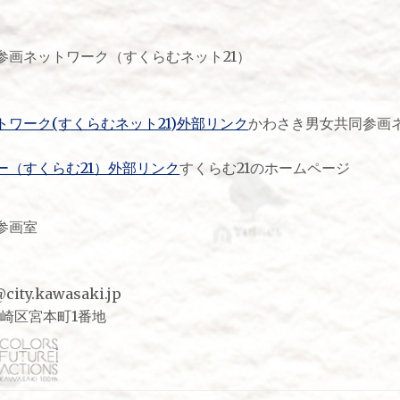
参画ネットワーク（すくらむネット21）
ワーク(すくらむネット21)外部リンク
かわさき男女共同参画
ー（すくらむ21）外部リンク
すくらむ21のホームページ
参画室
ty.kawasaki.jp
市川崎区宮本町1番地