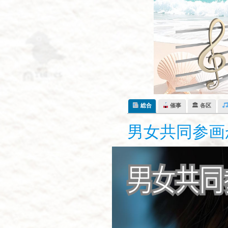
Skip
to
content
総合
催事
🏛 各区
男女共同参画