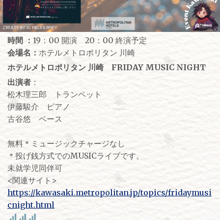
時間 ：
19：00 開演 20：00 終演予定
会場名：
ホテルメトロポリタン 川崎
ホテルメトロポリタン 川崎 FRIDAY MUSIC NIGHT
出演者
：
松木理三郎 トランペット
伊藤駿介 ピアノ
古谷悠 ベース
無料＊ミュージックチャージなし
＊投げ銭方式でのMUSICライブです。
未就学児同伴可
<関連サイト>
https://kawasaki.metropolitan.jp/topics/fridaymusi
cnight.html