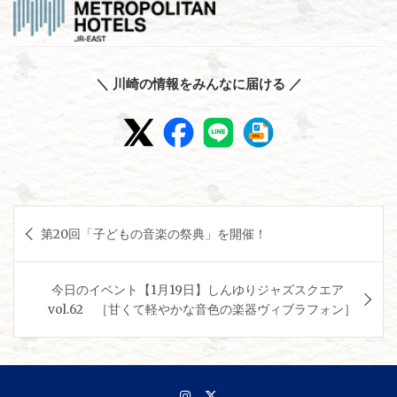
＼ 川崎の情報をみんなに届ける ／
投
第20回「子どもの音楽の祭典」を開催！
稿
ナ
今日のイベント【1月19日】しんゆりジャズスクエア
ビ
vol.62 ［甘くて軽やかな音色の楽器ヴィブラフォン］
ゲ
ー
シ