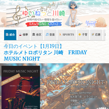
Skip
to
content
総合
催事
🏛 各区
音楽
SPORTS
子育
応募
🏛
今日のイベント【1月19日】
ホテルメトロポリタン 川崎 FRIDAY
MUSIC NIGHT