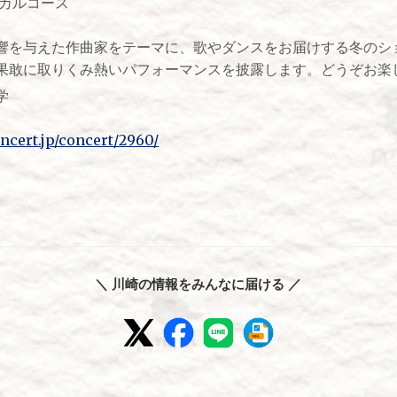
ジカルコース
響を与えた作曲家をテーマに、歌やダンスをお届けする冬のショ
果敢に取りくみ熱いパフォーマンスを披露します。どうぞお楽し
学
cert.jp/concert/2960/
＼ 川崎の情報をみんなに届ける ／