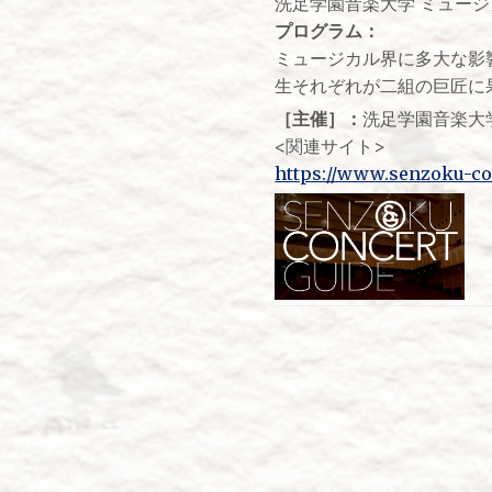
洗足学園音楽大学 ミュー
プログラム：
ミュージカル界に多大な影
生それぞれが二組の巨匠に
［主催］：
洗足学園音楽大
<関連サイト>
https://www.senzoku-con