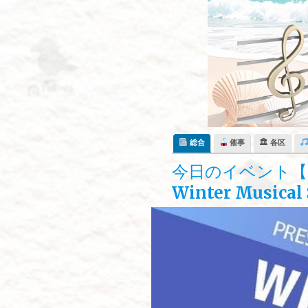
Skip
to
content
総合
催事
🏛 各区
今日のイベント【1
Winter Musical