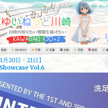
音楽
SPORTS
子育
応募
🏛 行政
天気
防災
月20日・21日】
 Showcase Vol.6