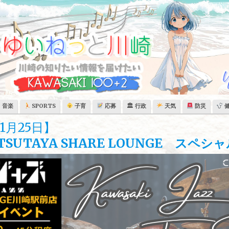
音楽
SPORTS
子育
応募
🏛 行政
天気
防災
月25日】
SUTAYA SHARE LOUNGE スペシ