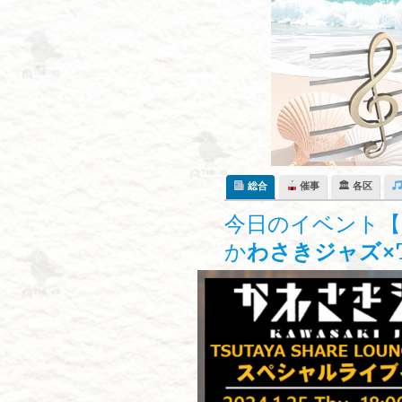
Skip
to
content
総合
催事
🏛 各区
今日のイベント【1
か
わさきジャズ×T