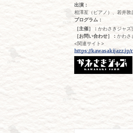
出演：
相澤亙（ピアノ）、若井敦
プログラム：
［主催］：
かわさきジャズ
［お問い合わせ］：
かわさ
<関連サイト>
https://kawasakijazz.jp/