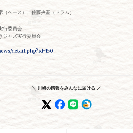
彦（ベース）、佐藤央基（ドラム）
実行委員会
きジャズ実行委員会
news/detail.php?id=150
＼ 川崎の情報をみんなに届ける ／