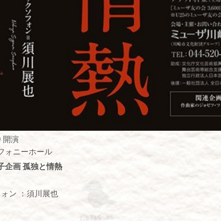
0 開演
フォニーホール
子企画 孤独と情熱
フォン ：須川展也
）