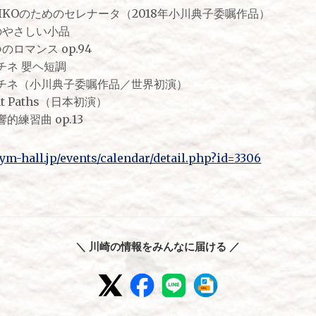
IKOのためのセレナータ（2018年小川典子委嘱作品）
のやさしい小品
ロマンス op.94
チネ 嬰ヘ短調
チネ（小川典子委嘱作品／世界初演）
 Paths（日本初演）
練習曲 op.13
m-hall.jp/events/calendar/detail.php?id=3306
＼ 川崎の情報をみんなに届ける ／