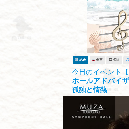
Skip
to
content
総合
催事
🏛 各区
今日のイベント【
ホールアドバイザ
孤独と情熱