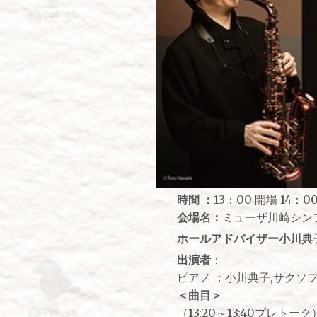
時間 ：
13：00 開場 14：0
会場名：
ミューザ川崎シン
ホールアドバイザー小川典
出演者
：
ピアノ ：小川典子,サクソ
＜曲目＞
（13:20～13:40プレトーク