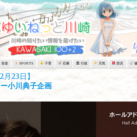
音楽
SPORTS
子育
応募
🏛 行政
天気
防災
2月23日】
ー小川典子企画