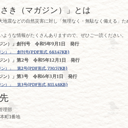
わさき（マガジン）」とは
大地震などの自然災害に対し「無理なく・無駄なく備える」た
いような情報がたくさんありますので、ぜひご一読ください。
ジン）」創刊号 令和5年9月1日 発行
」 創刊号(PDF形式, 683.47KB)
ン）」第2号 令和5年12月1日 発行
」 第2号(PDF形式, 730.57KB)
ン）」第3号 令和6年3月1日 発行
」 第3号(PDF形式, 811.48KB)
先
管理部
宮本町1番地