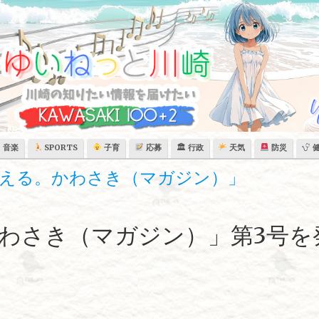
音楽
SPORTS
子育
応募
🏛 行政
天気
防災
える。かわさき（マガジン）」
わさき（マガジン）」第3号を