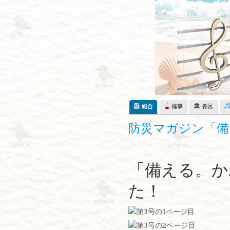
Skip
to
content
総合
催事
🏛 各区
防災マガジン「備
「備える。か
た！