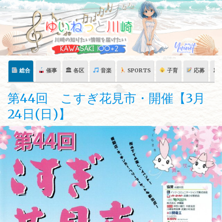
Skip
to
content
総合
催事
🏛 各区
音楽
SPORTS
子育
応募
🏛
第44回 こすぎ花見市・開催【3月
24日(日)】