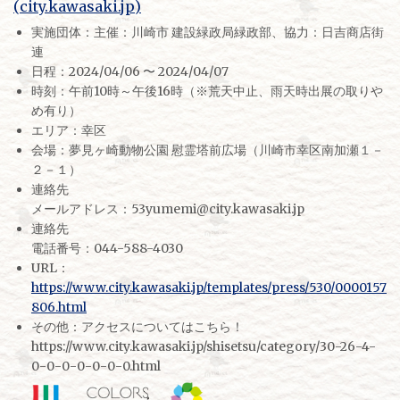
(city.kawasaki.jp)
実施団体：主催：川崎市 建設緑政局緑政部、協力：日吉商店街
連
日程：2024/04/06 〜 2024/04/07
時刻：午前10時～午後16時（※荒天中止、雨天時出展の取りや
め有り）
エリア：幸区
会場：夢見ヶ崎動物公園 慰霊塔前広場（川崎市幸区南加瀬１－
２－１）
連絡先
メールアドレス：53yumemi@city.kawasaki.jp
連絡先
電話番号：044-588-4030
URL：
https://www.city.kawasaki.jp/templates/press/530/0000157
806.html
その他：アクセスについてはこちら！
https://www.city.kawasaki.jp/shisetsu/category/30-26-4-
0-0-0-0-0-0-0.html