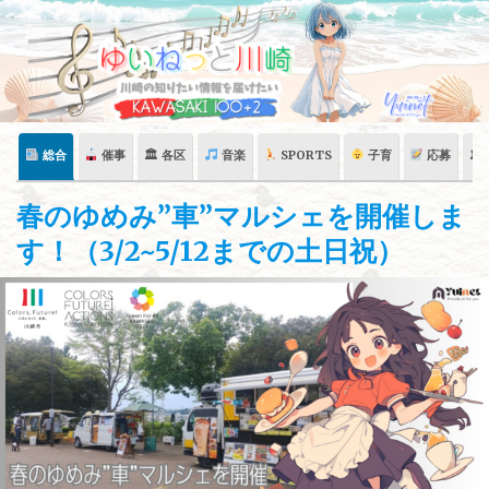
Skip
to
content
総合
催事
🏛 各区
音楽
SPORTS
子育
応募
🏛
春のゆめみ”車”マルシェを開催しま
す！（3/2~5/12までの土日祝）