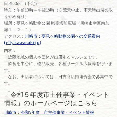
日 全26回（予定）
時刻：午前10時～午後16時（※荒天中止、雨天時出展の取
りやめ有り）
場所：夢見ヶ崎動物公園 慰霊塔前広場（川崎市幸区南加
瀬１－２－１）
アクセス：
川崎市：夢見ヶ崎動物公園への交通案内
(city.kawasaki.jp)
内容：
近隣地域の個人や団体が出店するマルシェです。
飲食を中心に、物品販売、各種サークル広報等を行いま
す。
なお、出店者については、日吉商店街連合会で募集中で
す。
「令和５年度市主催事業・イベント
情報」のホームページはこちら
川崎市：令和5年度 市主催事業・イベント情報