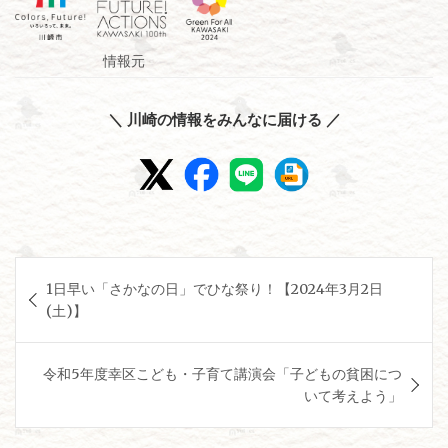
情報元
＼ 川崎の情報をみんなに届ける ／
投
1日早い「さかなの日」でひな祭り！【2024年3月2日
稿
(土)】
ナ
ビ
令和5年度幸区こども・子育て講演会「子どもの貧困につ
ゲ
いて考えよう」
ー