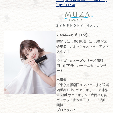
hp?id=3730
2024年4月16日 (火)
時間 ：
13：00 開場 13：30 開演
会場名：
カルッツかわさき アクト
スタジオ
ウィズ・ミューズシリーズ 第37
回 山下 伶 ハーモニカ・コンサ
ート
出演者
：
《東京交響楽団メンバーによる弦楽
四重奏》 1st ヴァイオリン：鈴木浩
司 2nd ヴァイオリン：森岡ゆりあ
ヴィオラ：青木篤子 チェロ：内山
剛博
プログラム：