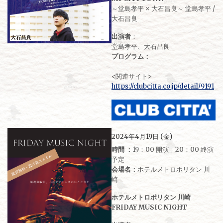
～堂島孝平 × 大石昌良～ 堂島孝平 /
大石昌良
出演者
：
堂島孝平、大石昌良
プログラム：
<関連サイト>
https://clubcitta.co.jp/detail/9191
2024年4月19日 (金)
時間 ：
19：00 開演 20：00 終演
予定
会場名：
ホテルメトロポリタン 川
崎
ホテルメトロポリタン 川崎
FRIDAY MUSIC NIGHT