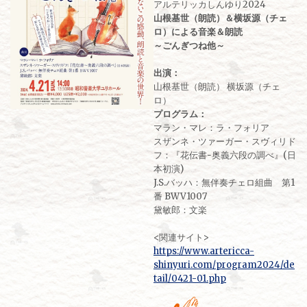
アルテリッカしんゆり2024
山根基世（朗読）＆横坂源（チェ
ロ）による音楽＆朗読
～ごんぎつね他～
出演：
山根基世（朗読） 横坂源（チェ
ロ）
プログラム：
マラン・マレ：ラ・フォリア
スザンネ・ツァーガー・スヴィリド
フ：『花伝書ｰ奥義六段の調べ』(日
本初演)
J.S.バッハ：無伴奏チェロ組曲 第1
番 BWV1007
黛敏郎：文楽
<関連サイト>
https://www.artericca-
shinyuri.com/program2024/de
tail/0421-01.php