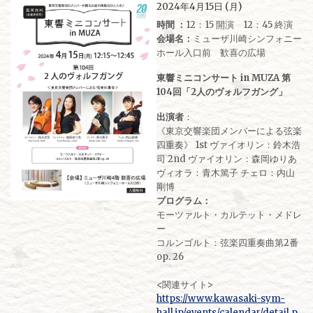
2024年4月15日 (月)
時間 ：
12：15 開演 12：45 終演
会場名：
ミューザ川崎シンフォニー
ホール入口前 歓喜の広場
東響ミニコンサート in MUZA 第
104回「2人のヴォルフガング」
出演者
：
《東京交響楽団メンバーによる弦楽
四重奏》 1st ヴァイオリン：鈴木浩
司 2nd ヴァイオリン：森岡ゆりあ
ヴィオラ：青木篤子 チェロ：内山
剛博
プログラム：
モーツァルト・カルテット・メドレ
ー
コルンゴルト：弦楽四重奏曲第2番
op. 26
<関連サイト>
https://www.kawasaki-sym-
hall.jp/events/calendar/detail.p