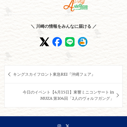
＼ 川崎の情報をみんなに届ける ／
投
キングスカイフロント東急REI『沖縄フェア』
稿
ナ
今日のイベント【4月15日】東響ミニコンサート in
ビ
MUZA 第104回「2人のヴォルフガング」
ゲ
ー
シ