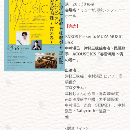
演 20：30 終演
会場名：
ミューザ川崎シンフォニー
ホール
【完売】
ENEOS Presents MUZA MUSIC
BAR
中村滉己 津軽三味線奏者・民謡歌
手 ACOUSTICS「春雷鳴翔 〜宵
の巻〜」
出演者
：
津軽三味線：中村滉己 ピアノ：高
橋優介
プログラム：
津軽じょんから節（青森県民謡）、
南部酒屋酛すり唄（岩手県民謡）、
中村滉己：糸命ーSHIMEIー、中村
滉己：Labyrinthー迷宮ー
他
<関連サイト>