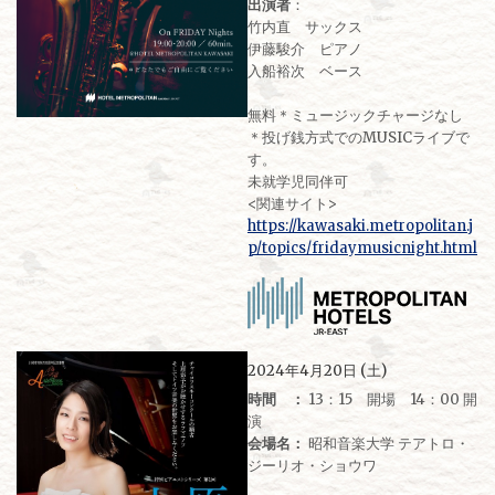
出演者
：
竹内直 サックス
伊藤駿介 ピアノ
入船裕次 ベース
無料＊ミュージックチャージなし
＊投げ銭方式でのMUSICライブで
す。
未就学児同伴可
<関連サイト>
https://kawasaki.metropolitan.j
p/topics/fridaymusicnight.html
2024年4月20日 (土)
時間 ：
13：15 開場 14：00 開
演
会場名：
昭和音楽大学 テアトロ・
ジーリオ・ショウワ