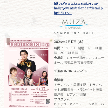
https://www.kawasaki-sym-
hall.jp/events/calendar/detail.p
hp?id=3723
2024年4月17日 (水)
時間 ：
18：30 開場 19：00 開
演 20：45 終演
会場名：
ミューザ川崎シンフォニー
ホール 音楽工房 市民交流室
TOMONORI＋α Vol.8
出演者
：
トランペット:佐藤友紀、トランペ
ット:飛田遥香、トランペット:蓬田
奈津美、ピアノ:下田望
プログラム：
E.モリコーネ／ニュー・シネマ・パ