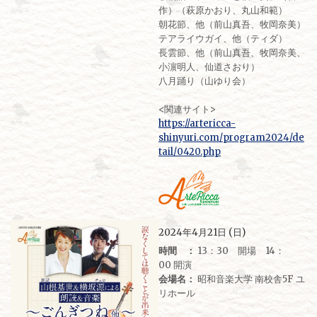
作）（萩原かおり、丸山和範）
朝花節、他（前山真吾、牧岡奈美）
テアライウガイ、他（ティダ）
長雲節、他（前山真吾、牧岡奈美、
小濵明人、仙道さおり）
八月踊り（山ゆり会）
<関連サイト>
https://artericca-
shinyuri.com/program2024/de
tail/0420.php
2024年4月21日 (日)
時間 ：
13：30 開場 14：
00 開演
会場名：
昭和音楽大学 南校舎5F ユ
リホール