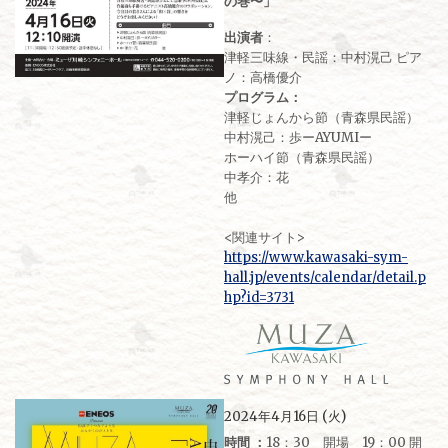
の巻〜」
出演者
：
津軽三味線・民謡：中村滉己 ピア
ノ：高橋優介
プログラム：
津軽じょんから節（青森県民謡）
中村滉己：歩ーAYUMIー
ホーハイ節（青森県民謡）
中孝介：花
他
<関連サイト>
https://www.kawasaki-sym-
hall.jp/events/calendar/detail.p
hp?id=3731
2024年4月16日 (火)
時間 ：
18：30 開場 19：00 開