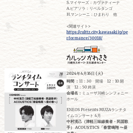
S.マイヤーズ：カヴァティーナ
A.ピアソラ：リベルタンゴ
H.マンシーニ：ひまわり 他
<関連サイト>
https://culttz.city.kawasaki.jp/pe
rformance/30018/
2024年4月16日 (火)
時間 ：
11：30 開場 12：10 開
演 12：50 終演
会場名：
ミューザ川崎シンフォニー
ホール
ENEOS Presents MUZAランチタ
イムコンサート 4月
中村滉己（津軽三味線奏者・民謡歌
手） ACOUSTICS「春雷鳴翔 〜昼