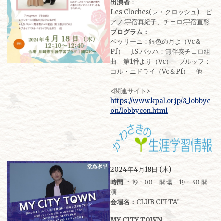
出演者
：
Les Cloches(レ・クロッシュ) ピ
アノ:宇宿真紀子、チェロ:宇宿直彰
プログラム：
ベッリーニ：銀色の月よ（Vc＆
Pf） J.S.バッハ：無伴奏チェロ組
曲 第1番より（Vc） ブルッフ：
コル・ニドライ（Vc＆Pf） 他
<関連サイト>
https://www.kpal.or.jp/8_lobbyc
on/lobbycon.html
2024年4月18日 (木)
時間 ：
19：00 開場 19：30 開
演
会場名：
CLUB CITTA’
MY CITY TOWN