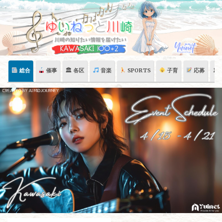
Skip
to
content
総合
催事
🏛 各区
音楽
SPORTS
子育
応募
🏛