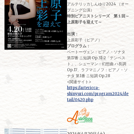
アルテリッカしんゆり2024 （オー
プニング公演）
特別ピアニストシリーズ 第１回～
上原彩子を迎えて～
出演：
上原彩子（ピアノ）
プログラム：
ベートーヴェン：ピアノ・ソナタ
第17番 ニ短調 Op.31-2「テンペス
ト」、シューマン：幻想曲 ハ長調
Op.17、ラフマニノフ：ピアノ・ソ
ナタ 第1番 ニ短調 Op.28
<関連サイト>
https://artericca-
shinyuri.com/program2024/de
tail/0420.php
2024年4月20日 (土)