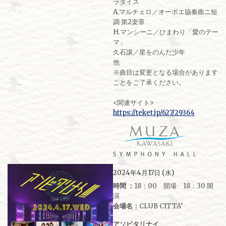
ラダイス
A.マルチェロ／オーボエ協奏曲ニ短
調 第2楽章
H.マンシーニ／ひまわり「愛のテー
マ」
久石譲／星をのんだ少年
他
※曲目は変更となる場合があります
ことをご了承ください。
<関連サイト>
https://teket.jp/627/29364
2024年4月17日 (水)
時間 ：
18：00 開場 18：30 開
演
会場名：
CLUB CITTA’
アソビタリナイ