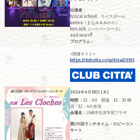
出演者
：
lyrical school、ライスボール、
unSea（まなみ＆みのり）、
hy4_4yh（ハイパーヨーヨ）
and more!!
プログラム：
<関連サイト>
https://clubcitta.co.jp/detail/9191
2024年4月18日 (木)
時間 ：
12：00 開場 12：10 開
演 12：40 終演
会場名：
川崎市生涯学習プラザ
第135回ランチタイム・ロビーコン
サート