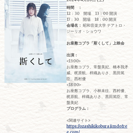
時間 ：
12：30 開場 13：00 開演
17：30 開場 18：00 開演
会場名：
昭和音楽大学 テアトロ・
ジーリオ・ショウワ
お座敷コブラ「斯くして」上映会
出演：
<13:00>
お座敷コブラ、常盤美妃、橋本我矛
威、梶原航、梓織ありさ、黒田篤
臣、西村優
<18:00>
お座敷コブラ、小林未往、西村優、
梶原航、梓織ありさ、黒田篤臣、常
盤美妃
プログラム：
<関連サイト>
https://ozashikikobura.jimdofre
e.com/