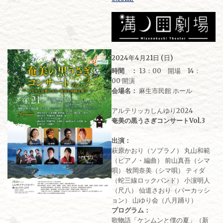
2024年4月21日 (日)
時間 ：
13：00 開場 14：
00 開演
会場名：
麻生市民館 ホール
アルテリッカしんゆり2024
奄美の黒うさぎコンサートVol.3
出演：
萩原かおり（ソプラノ） 丸山和範
（ピアノ・編曲） 前山真吾（シマ
唄） 牧岡奈美（シマ唄） ティダ
（蛇三線ロックバンド） 小濵明人
（尺八） 仙道さおり（パーカッシ
ョン） 山ゆり会（八月踊り）
プログラム：
歌物語「ケンムンと僕の夏」（新