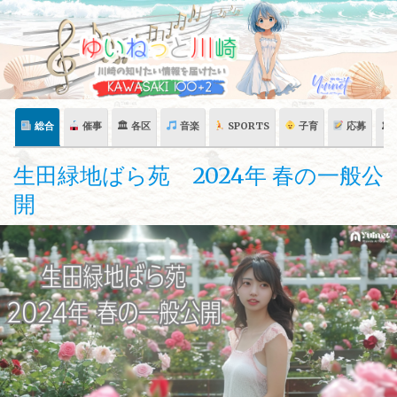
Skip
to
content
総合
催事
🏛 各区
音楽
SPORTS
子育
応募
🏛
生田緑地ばら苑 2024年 春の一般公
開