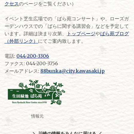
クセス
のページをご覧ください）
イベント芝生広場での「ばら苑コンサート」や、ローズガ
ーデンハウスでの「ばらに関する講習会」などを予定して
います。詳細は決まり次第、
トップページ
や
ばら苑ブログ
（外部リンク）
にてご案内致します。
電話:
044-200-3306
ファクス: 044-200-3756
メールアドレス:
88bunka@city.kawasaki.jp
情報元
＼ 川崎の情報をみんなに届ける ／