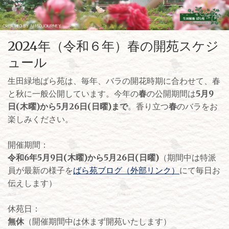
2024年（令和６年）春の開苑スケジ
ュール
生田緑地ばら苑は、毎年、バラの開花時期に合わせて、春
と秋に一般公開しています。今年の
春
の公開期間は
5月9
日(木曜)から5月26日(日曜)まで
。香り立つ
春
のバラをお
楽しみください。
開催期間：
令和6年5月9日(木曜)から5月26日(日曜)
（期間中は特派
員が最新の様子を
ばら苑ブログ（外部リンク）
にて毎日お
伝えします）
休苑日：
無休
（開催期間中は休まず開苑いたします）