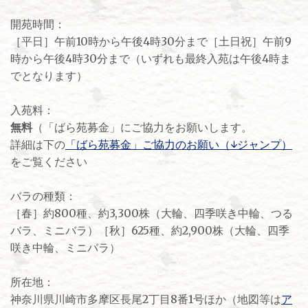
開苑時間：
［平日］午前10時から午後4時30分まで［土日祝］午前9
時から午後4時30分まで（いずれも最終入苑は午後4時ま
でとなります）
入苑料：
無料
（「ばら苑募金」にご協力をお願いします。
詳細は下の
「ばら苑募金」ご協力のお願い（↓ジャンプ）
をご覧ください
バラの種類：
［春］約800種、約3,300株（大輪、四季咲き中輪、つる
バラ、ミニバラ）［秋］625種、約2,900株（大輪、四季
咲き中輪、ミニバラ）
所在地：
神奈川県川崎市多摩区長尾2丁目8番1号ほか（地図等は
ア