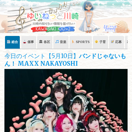
Skip
to
content
総合
催事
🏛 各区
音楽
SPORTS
子育
応募
🏛
今日のイベント【5月10日】
バンドじゃないも
ん！ MAXX NAKAYOSHI