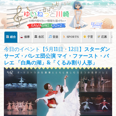
Skip
to
content
総合
催事
🏛 各区
音楽
SPORTS
子育
応募
🏛
今日のイベント【5月11日・12日】
スターダン
サーズ・バレエ団公演 マイ・ファースト・バ
レエ 「白鳥の湖」&「くるみ割り人形」