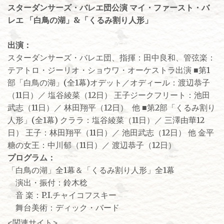
スターダンサーズ・バレエ団公演 マイ・ファースト・バ
レエ 「白鳥の湖」&「くるみ割り人形」
出演：
スターダンサーズ・バレエ団、指揮：田中良和、管弦楽：
テアトロ・ジーリオ・ショウワ・オーケストラ出演 ■第1
部「白鳥の湖」(全1幕) オデット／オディール：渡辺恭子
（11日）／ 塩谷綾菜（12日） 王子ジークフリート：池田
武志（11日）／ 林田翔平（12日） 他 ■第2部「くるみ割り
人形」(全1幕) クララ：塩谷綾菜（11日）／ 三澤由華12
日） 王子：林田翔平（11日）／ 池田武志（12日） 他 金平
糖の女王：中川郁（11日）／ 渡辺恭子（12日）
プログラム：
「白鳥の湖」全1幕＆「くるみ割り人形」全1幕
演出・振付：鈴木稔
音 楽：P.I.チャイコフスキー
舞台美術：ディック・バード
<関連サイト>