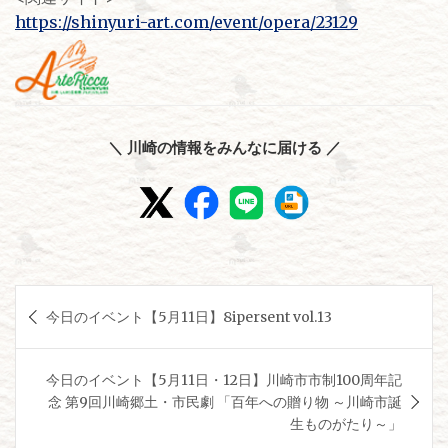
https://shinyuri-art.com/event/opera/23129
＼ 川崎の情報をみんなに届ける ／
投
今日のイベント【5月11日】8ipersent vol.13
稿
ナ
今日のイベント【5月11日・12日】川崎市市制100周年記
ビ
念 第9回川崎郷土・市民劇 「百年への贈り物 ～川崎市誕
ゲ
生ものがたり～」