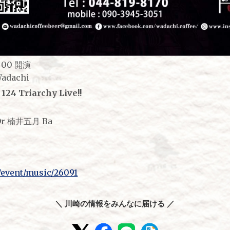
00 開演
Wadachi
24 Triarchy Live!!
Dr 楠井五月 Ba
m/event/music/26091
＼ 川崎の情報をみんなに届ける ／