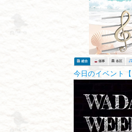
Skip
to
content
総合
催事
🏛 各区
今日のイベント【