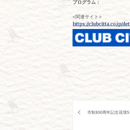
プログラム：
<関連サイト>
https://clubcitta.co.jp/de
投
市制100周年記念花壇
稿
ナ