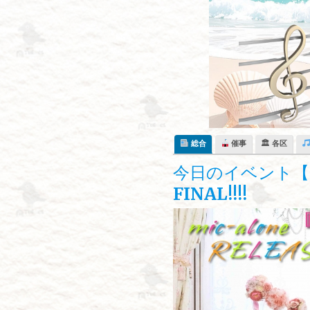
Skip
to
content
総合
催事
🏛 各区
今日のイベント【
FINAL!!!!