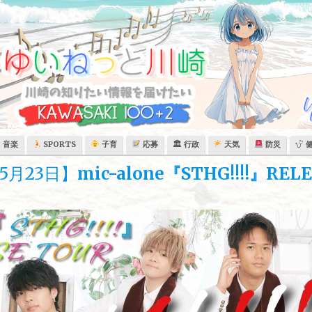
音楽
SPORTS
子育
応募
🏛 行政
天気
防災
5月23日】
mic-alone『STHG!!!!』REL