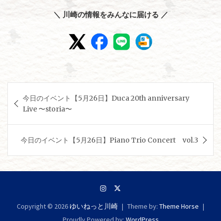
＼ 川崎の情報をみんなに届ける ／
投
今日のイベント【5月26日】Duca 20th anniversary
稿
Live 〜storia〜
ナ
ビ
今日のイベント【5月26日】Piano Trio Concert vol.3
ゲ
ー
シ
ョ
Copyright © 2026
ゆいねっと川崎
Theme by:
Theme Horse
ン
Proudly Powered by:
WordPress