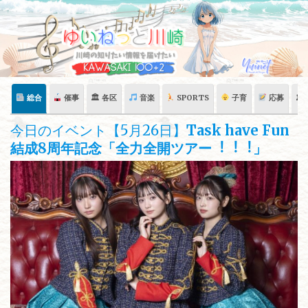
Skip
to
content
総合
催事
🏛 各区
音楽
SPORTS
子育
応募
🏛
今日のイベント【5月26日】
Task have Fun
結成8周年記念「全⼒全開ツアー︕︕︕」