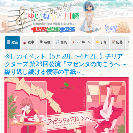
Skip
to
content
総合
催事
🏛 各区
音楽
SPORTS
子育
応募
🏛
今日のイベント【5月29日〜6月2日】
チリア
クターズ 第23回公演「マゼンタの向こうへ ～
繰り返し続ける僕等の手紙～」