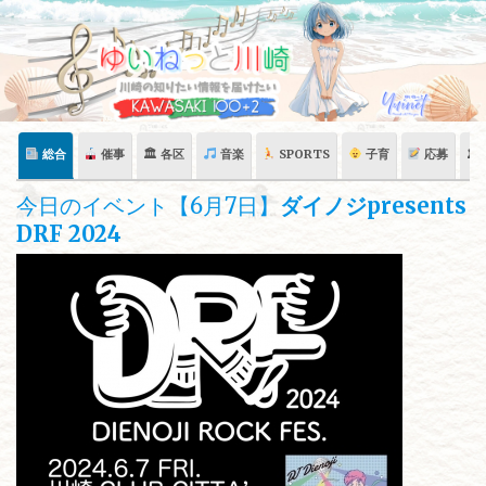
Skip
to
content
総合
催事
🏛 各区
音楽
SPORTS
子育
応募
🏛
今日のイベント【6月7日】
ダイノジpresents
DRF 2024