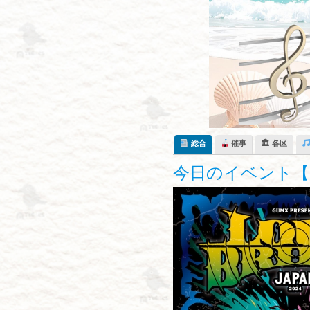
Skip
to
content
総合
催事
🏛 各区
今日のイベント【