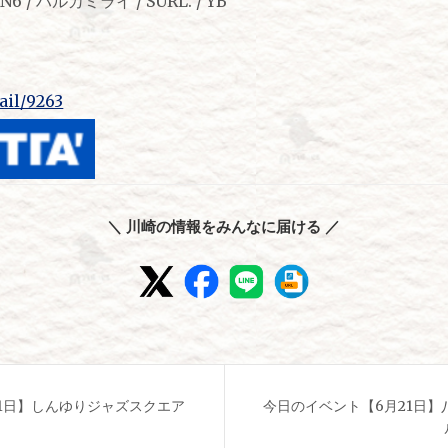
AN6 / ハルカミライ / SURL. / YB
tail/9263
＼ 川崎の情報をみんなに届ける ／
1日】しんゆりジャズスクエア
今日のイベント【6月21日