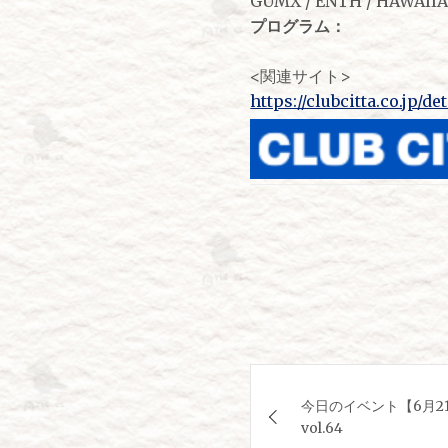
GUMX / ENTH / HAWAII
プログラム：
<関連サイト>
https://clubcitta.co.jp/de
投
今日のイベント【6月2
稿
vol.64