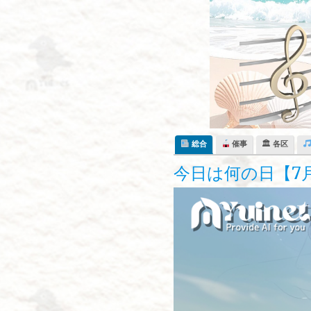
Skip
to
content
総合
催事
🏛 各区
今日は何の日【7