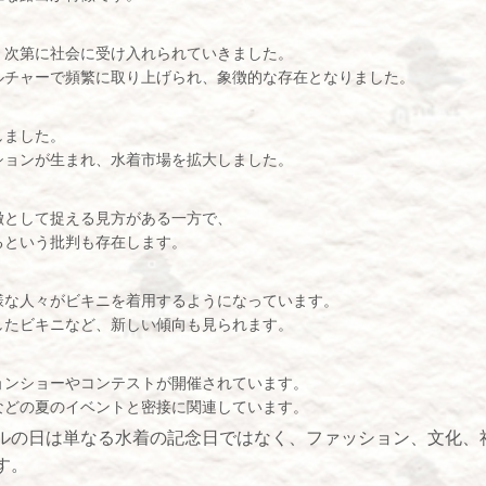
、次第に社会に受け入れられていきました。
ルチャーで頻繁に取り上げられ、象徴的な存在となりました。
：
しました。
ションが生まれ、水着市場を拡大しました。
徴として捉える見方がある一方で、
るという批判も存在します。
様な人々がビキニを着用するようになっています。
したビキニなど、新しい傾向も見られます。
ョンショーやコンテストが開催されています。
などの夏のイベントと密接に関連しています。
ルの日は単なる水着の記念日ではなく、ファッション、文化、
す。