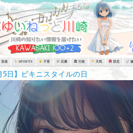
音楽
SPORTS
子育
応募
🏛 行政
天気
防災
月5日】ビキニスタイルの日