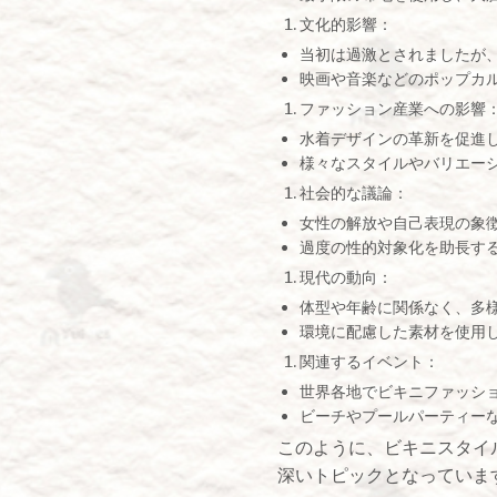
文化的影響：
当初は過激とされましたが
映画や音楽などのポップカ
ファッション産業への影響
水着デザインの革新を促進
様々なスタイルやバリエー
社会的な議論：
女性の解放や自己表現の象
過度の性的対象化を助長す
現代の動向：
体型や年齢に関係なく、多
環境に配慮した素材を使用
関連するイベント：
世界各地でビキニファッシ
ビーチやプールパーティー
このように、ビキニスタイ
深いトピックとなっていま