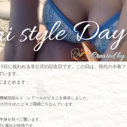
月5日に祝われる非公式の記念日です。この日は、現代の水着フ
でいます。
にまとめます：
スの機械技師ルイ・レアールがビキニを発表しました。
験が行われたビキニ環礁にちなんでいます。
下半身を別々に覆います。
胆な露出が特徴です。