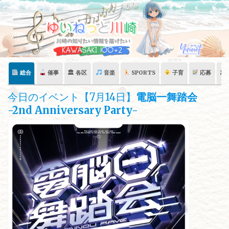
Skip
to
content
総合
催事
🏛 各区
音楽
SPORTS
子育
応募
🏛
今日のイベント【7月14日】
電脳一舞踏会
-2nd Anniversary Party-