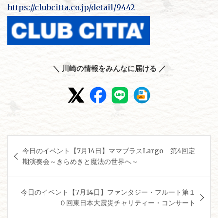
https://clubcitta.co.jp/detail/9442
＼ 川崎の情報をみんなに届ける ／
投
今日のイベント【7月14日】ママブラスLargo 第4回定
稿
期演奏会～きらめきと魔法の世界へ～
ナ
ビ
今日のイベント【7月14日】ファンタジー・フルート第１
ゲ
０回東日本大震災チャリティー・コンサート