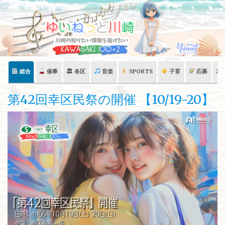
Skip
to
content
総合
催事
🏛 各区
音楽
SPORTS
子育
応募
🏛
第42回幸区民祭の開催 【10/19-20】