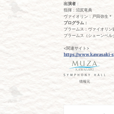
出演者
：
指揮：沼尻竜典
ヴァイオリン：戸田弥生＊
プログラム：
ブラームス：ヴァイオリン協奏
ブラームス（シェーンベルク編
<関連サイト>
https://www.kawasaki-sy
情報元
投