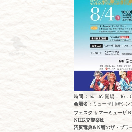
時間 ：
14：45 開場 16：
会場名：
ミューザ川崎シン
フェスタ サマーミューザ KA
NHK交響楽団
沼尻竜典&N響のザ・ブラ