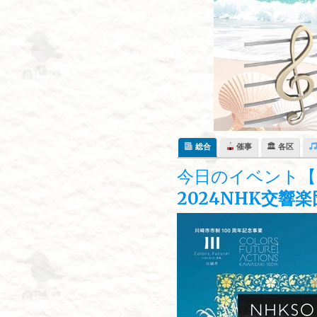
Skip
to
content
総合
催事
🏛 各区
今日のイベント【
2024NHK交