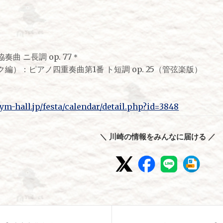
曲 ニ長調 op. 77＊
）：ピアノ四重奏曲第1番 ト短調 op. 25（管弦楽版）
m-hall.jp/festa/calendar/detail.php?id=3848
＼ 川崎の情報をみんなに届ける ／