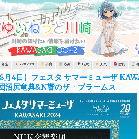
音楽
SPORTS
子育
応募
🏛 行政
天気
防災
8月4日】
フェスタ サマーミューザ KAWA
響楽団沼尻竜典&N響のザ・ブラームス