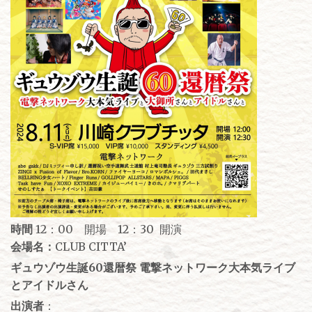
時間
12：00 開場 12：30 開演
会場名：
CLUB CITTA’
ギュウゾウ生誕60還暦祭 電撃ネットワーク大本気ライブ
とアイドルさん
出演者
：