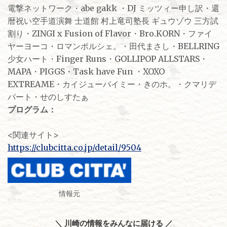
電撃ネットワーク・abe gakk ・DJ ミッツィー申し訳・還
暦祝い空手道演舞 士道館 村上竜司塾長 ギュウゾウ 三方試
割り・ZINGI x Fusion of Flavor・Bro.KORN・ファイ
ヤーヨーコ・ロマンポルシェ。・田代まさし・BELLRING
少女ハート・Finger Runs・GOLLIPOP ALLSTARS・
MAPA・PIGGS・Task have Fun ・XOXO
EXTREAME・カイジューバイミー・きのホ。・クマリデ
パート・せのしすたぁ
プログラム：
<関連サイト>
https://clubcitta.co.jp/detail/9504
情報元
＼ 川崎の情報をみんなに届ける ／