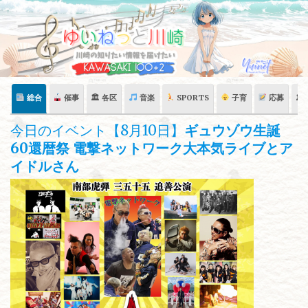
Skip
to
content
総合
催事
🏛 各区
音楽
SPORTS
子育
応募
🏛
今日のイベント【8月10日】
ギュウゾウ生誕
60還暦祭 電撃ネットワーク大本気ライブとア
イドルさん