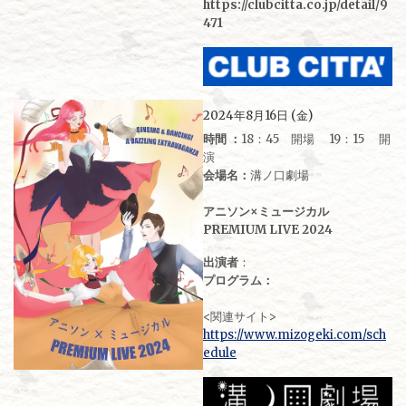
https://clubcitta.co.jp/detail/9
471
2024年8月16日 (金)
時間 ：
18：45 開場 19：15 開
演
会場名：
溝ノ口劇場
アニソン×ミュージカル
PREMIUM LIVE 2024
出演者
：
プログラム：
<関連サイト>
https://www.mizogeki.com/sch
edule