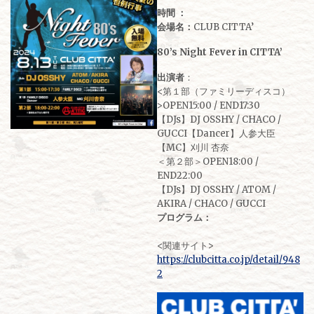
時間 ：
会場名：
CLUB CITTA’
80’s Night Fever in CITTA’
出演者
：
<第１部（ファミリーディスコ）
>OPEN15:00 / END17:30
【DJs】DJ OSSHY / CHACO /
GUCCI【Dancer】人参大臣
【MC】刈川 杏奈
＜第２部＞OPEN18:00 /
END22:00
【DJs】DJ OSSHY / ATOM /
AKIRA / CHACO / GUCCI
プログラム：
<関連サイト>
https://clubcitta.co.jp/detail/948
2