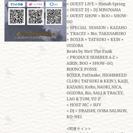
< GUEST LIVE > Hanah Spring
< GUEST DJ > DJ MINOYAMA
< GUEST SHOW > BOO＋SHOW-
GO
< SPECIAL SESSION > KAZAHO
× TRACEY × Rio, TAKESABURO
× BOXER × TATSUKI × KEIN ×
OOZORA
Beats by MeS The Funk
< PRODUCE NUMBER A-Z >
AIRIN, BOO + SHOW-GO,
BOUNCE POSSE
BOXER, FatSnake, HIGHBREED
CLUB ( TATSUKI & KEIN ), KAIJI,
KAZAHO, KoRo, NAOKI, NICA,
OOZORA, Rio, SALI & TRACEY,
LAG & TOM, YU-P
< HOST MC > SUV
< DJ > DRAISHI, OOBA SALMON,
KO-HEI
<関連サイト>