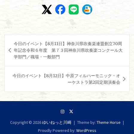
投
今日のイベント【8月11日】神奈川県吹奏楽連盟創立70周
稿
年記念令和６年度 第７３回神奈川県吹奏楽コンクール大
ナ
学部門／職場・一般部門
ビ
ゲ
今日のイベント【8月12日】中原フィルハーモニック・オ
ーケストラ第2回定期演奏会
ー
シ
ョ
ン
Copyright © 2026
ゆいねっと川崎
Theme by:
Theme Horse
Proudly Powered by:
WordPress