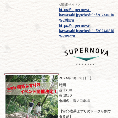
<関連サイト>
https://supernova-
kawasaki.jp/schedule/20240818
%20hiru
https://supernova-
kawasaki.jp/schedule/20240818
%20yoru
2024年8月18日 (日)
時間
昼 13:00
夜 18:30
会場名：
溝ノ口劇場
【web喫茶よずりのトーク８割ウ
タ５割】