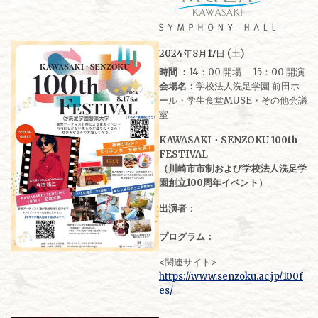
2024年8月17日 (土)
時間 ：
14：00 開場 15：00 開演
会場名：
学校法人洗足学園 前田ホ
ール・学生食堂MUSE・その他会議
室
KAWASAKI・SENZOKU 100th
FESTIVAL
（川崎市市制および学校法人洗足学
園創立100周年イベント）
出演者
：
プログラム：
<関連サイト>
https://www.senzoku.ac.jp/100f
es/