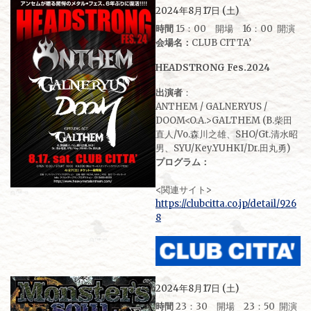
2024年8月17日 (土)
時間
15：00 開場 16：00 開演
会場名：
CLUB CITTA’
HEADSTRONG Fes.2024
出演者
：
ANTHEM / GALNERYUS /
DOOM<O.A.>GALTHEM (B.柴田
直人/Vo.森川之雄、SHO/Gt.清水昭
男、SYU/Key.YUHKI/Dr.田丸勇)
プログラム：
<関連サイト>
https://clubcitta.co.jp/detail/926
8
2024年8月17日 (土)
時間
23：30 開場 23：50 開演