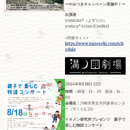
〜やみつきキャンペーン実施中！〜
出演者
：
yozurino*（よずりの）
yozuca*＆rino (CooRie)
<関連サイト>
https://www.mizogeki.com/sch
edule
2024年8月18日 (日)
時間 ：
開場：13：30 開演：14：
00
会場名：
川崎市男女共同参画センタ
ー（すくらむ21）
イキメン研究所プレゼンツ 親子で
楽しむ物語コンサート