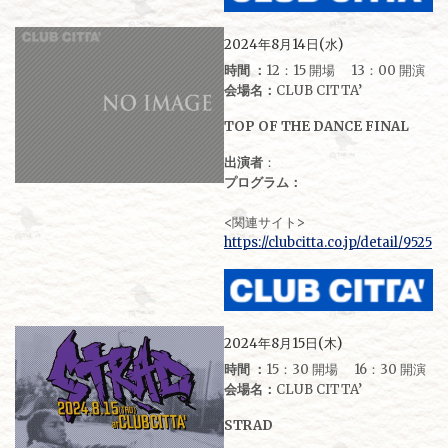
2024年8月14日(水)
時間 ：
12：15 開場 13：00 開演
会場名：
CLUB CITTA’
TOP OF THE DANCE FINAL
出演者
：
プログラム：
<関連サイト>
https://clubcitta.co.jp/detail/9525
2024年8月15日(木)
時間 ：
15：30 開場 16：30 開演
会場名：
CLUB CITTA’
STRAD