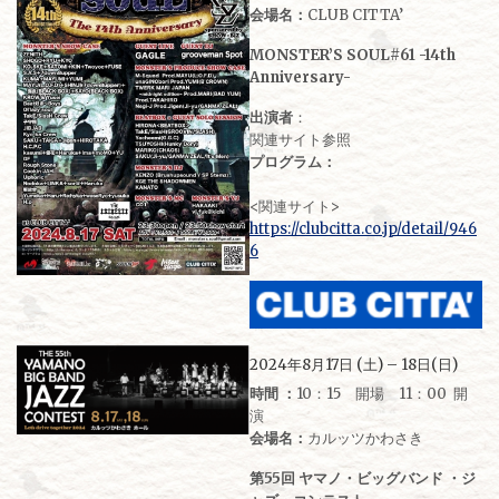
会場名：
CLUB CITTA’
MONSTER’S SOUL#61 -14th
Anniversary-
出演者
：
関連サイト参照
プログラム：
<関連サイト>
https://clubcitta.co.jp/detail/946
6
2024年8月17日 (土) – 18日(日)
時間 ：
10：15 開場 11：00 開
演
会場名：
カルッツかわさき
第55回 ヤマノ・ビッグバンド ・ジ