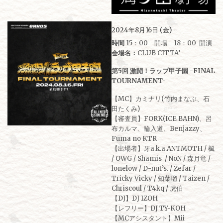
2024年8月16日 (金)
時間
15：00 開場 18：00 開演
会場名：
CLUB CITTA’
第5回 激闘！ラップ甲子園 -FINAL
TOURNAMENT-
【MC】カミナリ(竹内まなぶ、石
田たくみ)
【審査員】FORK(ICE BAHN)、呂
布カルマ、輪入道、Benjazzy、
Fuma no KTR
【出場者】牙a.k.a.ANTMOTH / 楓
/ OWG / Shamis / NoN / 森月⻯ /
lonelow / D-nut’s. / Zefar /
Tricky Vicky / 知葉瑠 / Taizen /
Chriscoul / T4kq / 虎伯
【DJ】DJ IZOH
【レフリー】DJ TY-KOH
【MCアシスタント】Mii