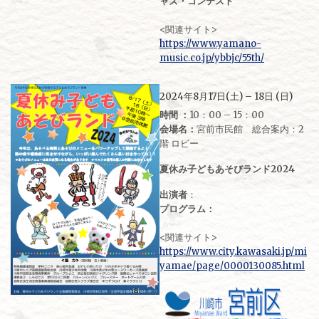
ャズ・コンテスト
<関連サイト>
https://www.yamano-
music.co.jp/ybbjc/55th/
2024年8月17日(土) – 18日 (日)
時間 ：
10：00 – 15：00
会場名：
宮前市民館 総合案内：2
階 ロビー
夏休み子どもあそびランド2024
出演者
：
プログラム：
<関連サイト>
https://www.city.kawasaki.jp/mi
yamae/page/0000130085.html