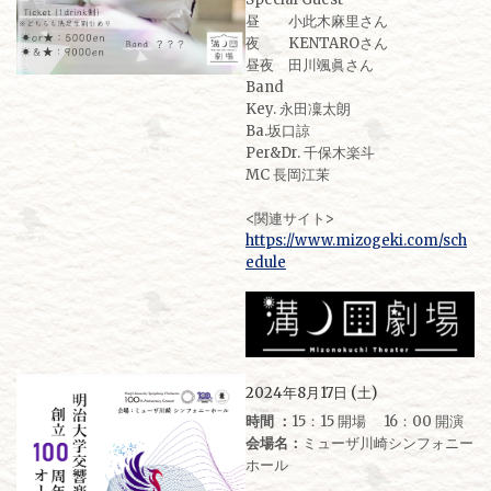
昼 小此木麻里さん
夜 KENTAROさん
昼夜 田川颯眞さん
Band
Key. 永田凜太朗
Ba.坂口諒
Per&Dr. 千保木楽斗
MC 長岡江茉
<関連サイト>
https://www.mizogeki.com/sch
edule
2024年8月17日 (土)
時間 ：
15：15 開場 16：00 開演
会場名：
ミューザ川崎シンフォニー
ホール