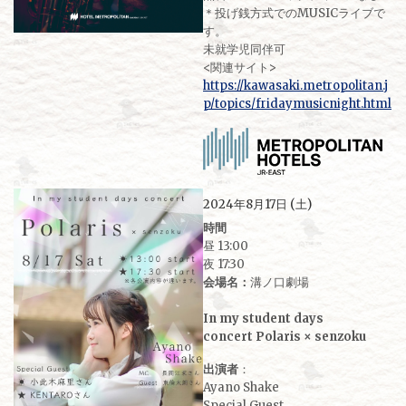
＊投げ銭方式でのMUSICライブで
す。
未就学児同伴可
<関連サイト>
https://kawasaki.metropolitan.j
p/topics/fridaymusicnight.html
2024年8月17日 (土)
時間
昼 13:00
夜 17:30
会場名：
溝ノ口劇場
In my student days
concert Polaris × senzoku
出演者
：
Ayano Shake
Special Guest