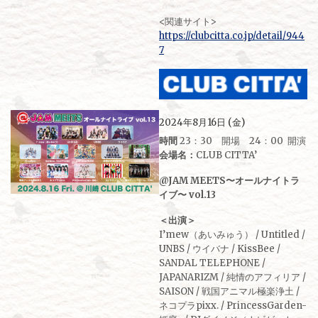
<関連サイト>
https://clubcitta.co.jp/detail/944
7
2024年8月16日 (金)
時間
23：30 開場 24：00 開演
会場名：
CLUB CITTA’
@JAM MEETS〜オールナイトラ
イブ〜 vol.13
＜出演＞
I’mew（あいみゅう） / Untitled /
UNBS / ウイバナ / KissBee /
SANDAL TELEPHONE /
JAPANARIZM / 純情のアフィリア /
SAISON / 戦国アニマル極楽浄土 /
ネコプラpixx. / PrincessGarden-