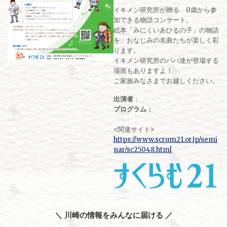
イキメン研究所が贈る 0歳から参
加できる物語コンサート。
絵本「みにくいあひるの子」の物語
を、おなじみの名曲たちが楽しく彩
ります。
イキメン研究所のパパ達が登場する
場面もありますよ！
ご家族みなさまでお越しください。
出演者
：
プログラム：
<関連サイト>
https://www.scrum21.or.jp/semi
nar/sc25048.html
＼ 川崎の情報をみんなに届ける ／