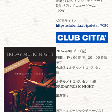
姫庭- / DJダイノジ（ナビゲート
DJ） / 強くてニューゲーム。
（OA）
<関連サイト>
https://clubcitta.co.jp/detail/9529
2024年8月16日 (金)
時間 ：
19：00 開演 20：00 終演
予定
会場名：
ホテルメトロポリタン 川
崎
ホテルメトロポリタン 川崎
FRIDAY MUSIC NIGHT
出演者
：
無料＊ミュージックチャージなし