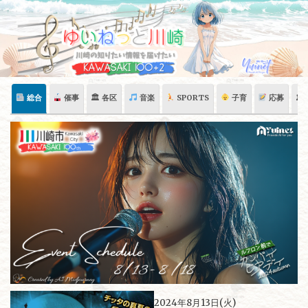
Skip
to
content
総合
催事
🏛 各区
音楽
SPORTS
子育
応募
🏛
2024年8月13日(火)