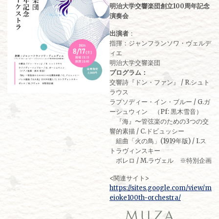
明治大学交響楽団創立100周年記念
演奏会
出演者
：
指揮：ジャンフランソワ・ヴェルデ
ィエ
明治大学交響楽団
プログラム：
交響詩『ドン・ファン』 / R.シュト
ラウス
ラプソディー・イン・ブルー / G.ガ
ーシュウィン （Pf: 黒木雪音）
『海』〜管弦楽のための3つの交
響的素描 / C.ドビュッシー
組曲「火の鳥」(1919年版) / I.ス
トラヴィンスキー
ボレロ / M.ラヴェル ※特別企画
<関連サイト>
https://sites.google.com/view/m
eioke100th-orchestra/