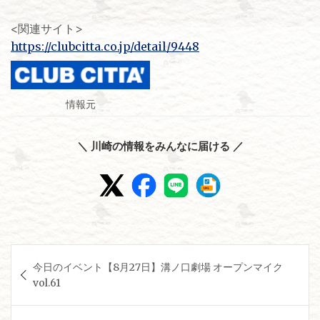
<関連サイト>
https://clubcitta.co.jp/detail/9448
情報元
＼ 川崎の情報をみんなに届ける ／
投
今日のイベント【8月27日】溝ノ口劇場 オープンマイク
稿
vol.61
ナ