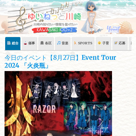
Skip
to
content
総合
催事
🏛 各区
音楽
SPORTS
子育
応募
🏛
今日のイベント【8月27日】
Event Tour
2024 「火炎瓶」