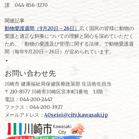
課 044-856-3270
関連記事
動物愛護週間（9月20日～26日）
広く国民の皆様に動物の
愛護と適正な飼養についての理解と関心を深めていただく
ため、「動物の愛護及び管理に関する法律」で動物愛護週
間（毎年9月20日～26日）が定められています。
お問い合わせ先
川崎市 健康福祉局保健医療政策部 生活衛生担当
〒210-8577 川崎市川崎区宮本町1番地 13階
電話：044-200-2447
ファクス：044-200-3927
メールアドレス：
40seiei@city.kawasaki.jp