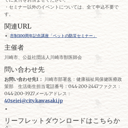
・セミナー以外のイベントについては、全て申込不要で
す。
関連URL
市制100周年記念講座「ペットの防災セミナー」
主催者
川崎市、公益社団法人川崎市獣医師会
問い合わせ先
お問い合わせ先1：
川崎市部署名：健康福祉局保健医療政
策部 生活衛生担当電話番号：044-200-2447ファクス：
044-200-3927メールアドレス：
40seiei@city.kawasaki.jp
リーフレットダウンロードはこちらか