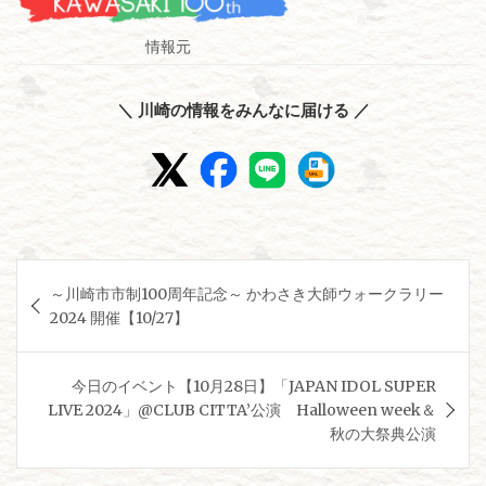
情報元
＼ 川崎の情報をみんなに届ける ／
投
～川崎市市制100周年記念～ かわさき大師ウォークラリー
稿
2024 開催【10/27】
ナ
ビ
今日のイベント【10月28日】「JAPAN IDOL SUPER
ゲ
LIVE 2024」@CLUB CITTA’公演 Halloween week＆
秋の大祭典公演
ー
シ