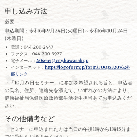
申し込み方法
必要
申込期間：令和6年9月24日(火曜日)～令和6年10月24日
(木曜日)
電話：044-200-2447
ファクス：044-200-3927
電子メール：
40seiei@city.kawasaki.jp
インターネット：
https://logoform.jp/form/FUQz/320762外
部リンク
・「10月27日セミナー」に参加を希望される旨と、申込者
の氏名、住所、連絡先を添えて、いずれかの方法により、
健康福祉局保健医療政策部生活衛生担当あてお申込みくだ
さい。
その他備考など
・セミナーに申込まれた方は当日の午後1時から1時15分ま
でに受付をお済ませください。