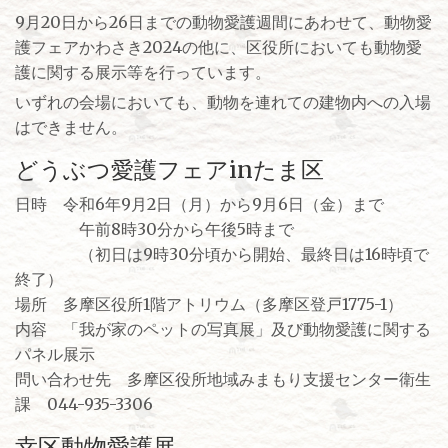
9月20日から26日までの動物愛護週間にあわせて、動物愛
護フェアかわさき2024の他に、区役所においても動物愛
護に関する展示等を行っています。
いずれの会場においても、動物を連れての建物内への入場
はできません。
どうぶつ愛護フェアinたま区
日時 令和6年9月2日（月）から9月6日（金）まで
午前8時30分から午後5時まで
（初日は9時30分頃から開始、最終日は16時頃で
終了）
場所 多摩区役所1階アトリウム（多摩区登戸1775-1）
内容 「我が家のペットの写真展」及び動物愛護に関する
パネル展示
問い合わせ先 多摩区役所地域みまもり支援センター衛生
課 044-935-3306
幸区動物愛護展