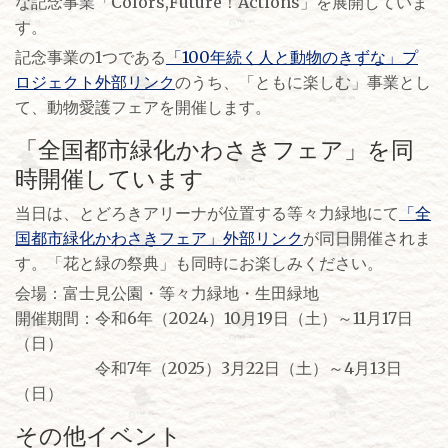
な記念事業「Colors,Future！Actions」を展開していま
す。
記念事業の1つである
「100年続く人と動物のきずな」プ
ロジェクト外部リンク
のうち、「ともに楽しむ」事業とし
て、動物愛護フェアを開催します。
「全国都市緑化かわさきフェア」を同
時開催しています
当日は、とどろきアリーナが位置する等々力緑地にて
「全
国都市緑化かわさきフェア」外部リンク
が同日開催されま
す。「花と緑の祭典」も同時にお楽しみください。
会場：富士見公園・等々力緑地・生田緑地
開催期間：令和6年（2024）10月19日（土）～11月17日
（日）
令和7年（2025）3月22日（土）～4月13日
（日）
その他イベント