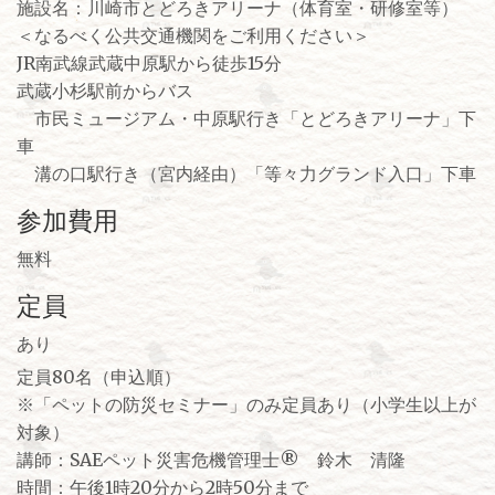
施設名：川崎市とどろきアリーナ（体育室・研修室等）
＜なるべく公共交通機関をご利用ください＞
JR南武線武蔵中原駅から徒歩15分
武蔵小杉駅前からバス
市民ミュージアム・中原駅行き「とどろきアリーナ」下
車
溝の口駅行き（宮内経由）「等々力グランド入口」下車
参加費用
無料
定員
あり
定員80名（申込順）
※「ペットの防災セミナー」のみ定員あり（小学生以上が
対象）
講師：SAEペット災害危機管理士® 鈴木 清隆
時間：午後1時20分から2時50分まで