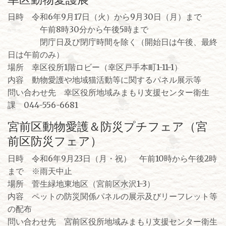
日時 令和6年9月17日（火）から9月30日（月）まで
午前8時30分から午後5時まで
閉庁日及び閉庁時間を除く（開始日は午後、最終
日は午前のみ）
場所 幸区役所1階ロビー（幸区戸手本町1-11-1）
内容 動物愛護や地域猫活動等に関するパネル展示等
問い合わせ先 幸区役所地域みまもり支援センター衛生
課 044-556-6681
宮前区動物愛護＆防災プチフェア（宮
前区防災フェア）
日時 令和6年9月23日（月・祝） 午前10時から午後2時
まで ※雨天中止
場所 菅生緑地東地区（宮前区水沢1-3）
内容 ペットの防災関係パネルの展示及びリーフレット等
の配布
問い合わせ先 宮前区役所地域みまもり支援センター衛生