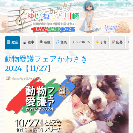
Skip
to
content
総合
催事
🏛 各区
音楽
SPORTS
子育
応募
🏛
動物愛護フェアかわさき
2024【11/27】