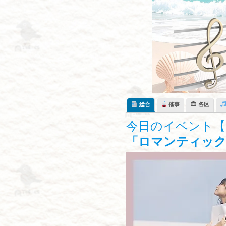
Skip
to
content
総合
催事
🏛 各区
今日のイベント【9
「ロマンティッ