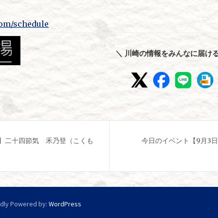
com/schedule
＼ 川崎の情報をみんなに届ける
日】二十四節気 禾乃登（こくも
今日のイベント【9月3日】A
dly Powered by:
WordPress