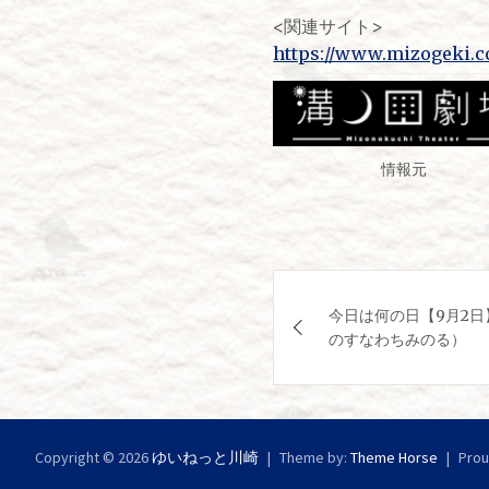
<関連サイト>
https://www.mizogeki.
情報元
投
今日は何の日【9月2
稿
のすなわちみのる）
ナ
ビ
Copyright © 2026
ゆいねっと川崎
ゲ
Theme by:
Theme Horse
Prou