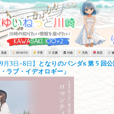
音楽
SPORTS
子育
応募
🏛 行政
天気
防災
月3日~8日】
となりのパンダs 第 5 回公
ク・ラブ・イデオロギー」