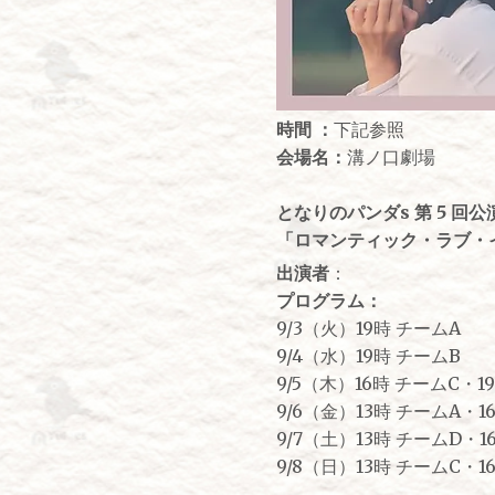
時間 ：
下記参照
会場名：
溝ノ口劇場
となりのパンダs 第 5 回公
「ロマンティック・ラブ・
出演者
：
プログラム：
9/3（火）19時 チームA
9/4（水）19時 チーム
9/5（木）16時 チームC・1
9/6（金）13時 チームA・1
9/7（土）13時 チームD・1
9/8（日）13時 チームC・1