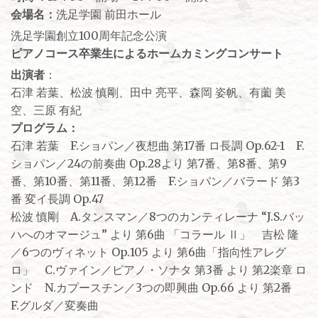
会場名：
洗足学園 前田ホール
洗足学園創立100周年記念公演
ピアノコース卒業生によるホームカミングコンサート
出演者
：
石津 若葉、松波 慎剛、田中 亮平、森岡 姿帆、有薗 美
空、三原 有紀
プログラム：
石津 若葉 F.ショパン／夜想曲 第17番 ロ長調 Op.62-1 F.
ショパン／24の前奏曲 Op.28より 第7番、第8番、第9
番、第10番、第11番、第12番 F.ショパン／バラード 第3
番 変イ長調 Op.47
松波 慎剛 A.タンスマン／8つのカンティレーナ “J.S.バッ
ハへのオマージュ” より 第6曲 「コラール Ⅱ」 吉松 隆
／6つのヴィネット Op.105 より 第6曲「指向性アレグ
ロ」 C.ヴァイン／ピアノ・ソナタ 第3番 より 第2楽章 ロ
ンド N.カプースチン／3つの即興曲 Op.66 より 第2番
F.グルダ／変奏曲