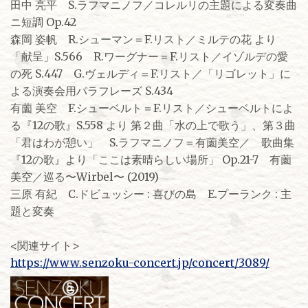
田中 亮平 S.ラフマニノフ／コレルリの主題による変奏曲
ニ短調 Op.42
森岡 姿帆 R.シューマン＝F.リスト／ミルテの花 より
「献呈」S.566 R.ワーグナー＝F.リスト／イゾルデの愛
の死 S.447 G.ヴェルディ＝F.リスト／「リゴレット」に
よる演奏会用パラフレーズ S.434
有薗 美空 F.シューベルト＝F.リスト／シューベルトによ
る『12の歌』S.558 より 第２曲「水の上で歌う」、第３曲
「君はわが憩い」 S.ラフマニノフ＝有薗美空／ 歌曲集
『12の歌』より「ここは素晴らしい場所」 Op.21-7 有薗
美空／巡る〜Wirbel〜 (2019)
三原 有紀 C.ドビュッシー : 喜びの島 E.プーランク : 主
題と変奏
<関連サイト>
https://www.senzoku-concert.jp/concert/3089/