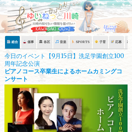
Skip
to
content
総合
催事
🏛 各区
音楽
SPORTS
子育
応募
🏛
今日のイベント【9月15日】洗足学園創立100
周年記念公演
ピアノコース卒業生によるホームカミングコ
ンサート