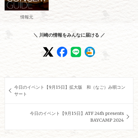
情報元
＼ 川崎の情報をみんなに届ける ／
投
今日のイベント【9月15日】拡大版 和（なご）み唄コン
稿
サート
ナ
ビ
今日のイベント【9月15日】ATF 24th presents
ゲ
BAYCAMP 2024
ー