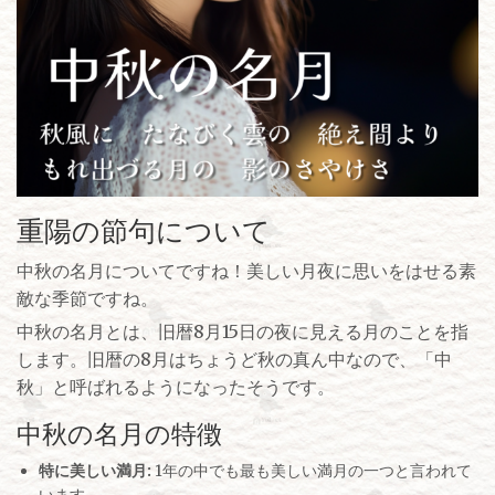
重陽の節句について
中秋の名月についてですね！美しい月夜に思いをはせる素
敵な季節ですね。
中秋の名月とは、旧暦8月15日の夜に見える月のことを指
します。旧暦の8月はちょうど秋の真ん中なので、「中
秋」と呼ばれるようになったそうです。
中秋の名月の特徴
特に美しい満月:
1年の中でも最も美しい満月の一つと言われて