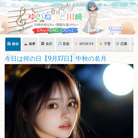
Skip
to
content
総合
催事
🏛 各区
音楽
SPORTS
子育
応募
🏛
今日は何の日【9月17日】中秋の名月