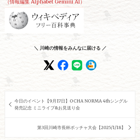
（情報編集 Alphabet Gemini AI）
＼ 川崎の情報をみんなに届ける ／
投
今日のイベント【9月17日】OCHA NORMA 4thシングル
稿
発売記念 ミニライブ&お見送り会
ナ
ビ
第3回川崎市長杯ボッチャ大会【2025/1/18】
ゲ