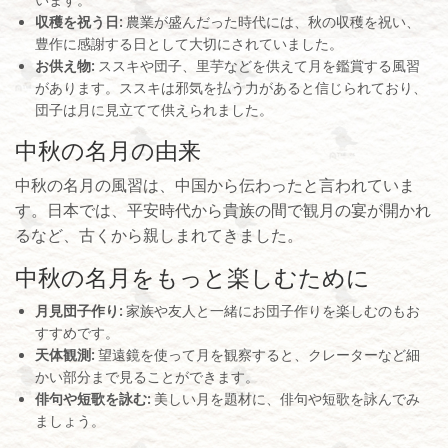
います。
収穫を祝う日:
農業が盛んだった時代には、秋の収穫を祝い、
豊作に感謝する日として大切にされていました。
お供え物:
ススキや団子、里芋などを供えて月を鑑賞する風習
があります。ススキは邪気を払う力があると信じられており、
団子は月に見立てて供えられました。
中秋の名月の由来
中秋の名月の風習は、中国から伝わったと言われていま
す。日本では、平安時代から貴族の間で観月の宴が開かれ
るなど、古くから親しまれてきました。
中秋の名月をもっと楽しむために
月見団子作り:
家族や友人と一緒にお団子作りを楽しむのもお
すすめです。
天体観測:
望遠鏡を使って月を観察すると、クレーターなど細
かい部分まで見ることができます。
俳句や短歌を詠む:
美しい月を題材に、俳句や短歌を詠んでみ
ましょう。