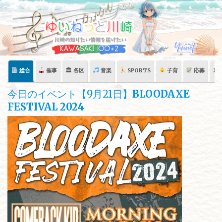
Skip
to
content
総合
催事
🏛 各区
音楽
SPORTS
子育
応募
🏛
今日のイベント【9月21日】
BLOODAXE
FESTIVAL 2024