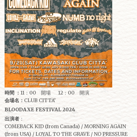
時間 ：
11：00 開場 12：00 開演
会場名：
CLUB CITTA’
BLOODAXE FESTIVAL 2024
出演者
：
COMEBACK KID (from Canada) / MORNING AGAIN
(from USA) / LOYAL TO THE GRAVE / NO PRESSURE