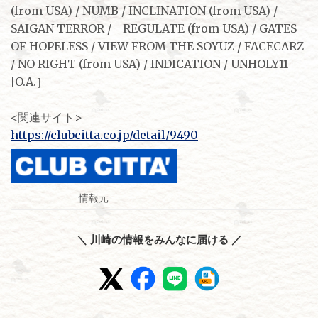
(from USA) / NUMB / INCLINATION (from USA) /
SAIGAN TERROR / REGULATE (from USA) / GATES
OF HOPELESS / VIEW FROM THE SOYUZ / FACECARZ
/ NO RIGHT (from USA) / INDICATION / UNHOLY11
[O.A.］
<関連サイト>
https://clubcitta.co.jp/detail/9490
情報元
＼ 川崎の情報をみんなに届ける ／