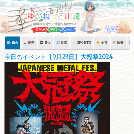
Skip
to
content
総合
催事
🏛 各区
音楽
SPORTS
子育
応募
🏛
今日のイベント【9月23日】
⼤冠祭2024