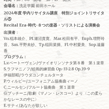
会場名：
洗足学園 前田ホール
2024年度 学内リサイタル講座 特別ジョイントリサイタ
ル⑤
Recital Era-時代-８つの楽器・ソリストによる演奏会
出演者
：
Vn.稲本雄介、Pf.瀬沼貴寛、Mar.松田有平、Euph.増野玲
音、Sax.平野未紗、Tp.稲田菜摘、Fl.中村愛美、Sop.遠藤
香
プログラム：
L.v.ベートーヴェン/ヴァイオリンソナタ第８番 第１楽章
S.ラフマニノフ/絵画的練習曲 Op.-33-2.8 Op.39-9
伊福部昭/ラウダコンチェルタータ
P.ウィルビー/ユーフォニアム協奏曲ィーノ
C.ニールセン/フルート協奏曲 第１楽章
G.プッチーニ/歌劇《マノン・レスコー》より〈この柔ら
かなレースの中に〉
E.サティ/あなたが欲しい