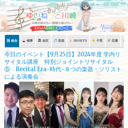
Skip
to
content
総合
催事
🏛 各区
音楽
SPORTS
子育
応募
🏛
今日のイベント【9月25日】2024年度 学内リ
サイタル講座 特別ジョイントリサイタル
⑤ Recital Era-時代-８つの楽器・ソリスト
による演奏会